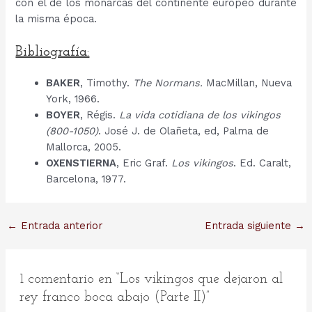
con el de los monarcas del continente europeo durante
la misma época.
Bibliografía:
BAKER
, Timothy.
The Normans.
MacMillan, Nueva
York, 1966.
BOYER
, Régis.
La vida cotidiana de los vikingos
(800-1050)
. José J. de Olañeta, ed, Palma de
Mallorca, 2005.
OXENSTIERNA
, Eric Graf.
Los vikingos
. Ed. Caralt,
Barcelona, 1977.
Navegación
←
Entrada anterior
Entrada siguiente
→
de
entradas
1 comentario en “Los vikingos que dejaron al
rey franco boca abajo (Parte II)”