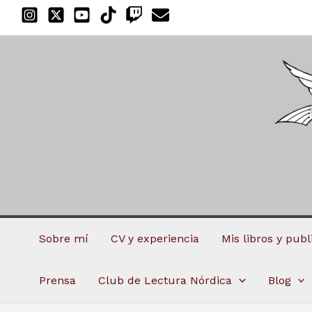
Ir
al
contenido
Sobre mí
CV y experiencia
Mis libros y pub
Prensa
Club de Lectura Nórdica
Blog