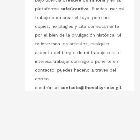
bajo licencia
Creative Commons
y en la
plataforma
safeCreative
. Puedes usar mi
trabajo para crear el tuyo, pero no
copies, no plagies y cita correctamente
por el bien de la divulgación histórica. Si
te interesan los artículos, cualquier
aspecto del blog o de mi trabajo o si te
interesa trabajar conmigo o ponerte en
contacto, puedes hacerlo a través del
correo
electrónico
contacto@thevalkyriesvigil.
com
Respetemos el trabajo de los demás.