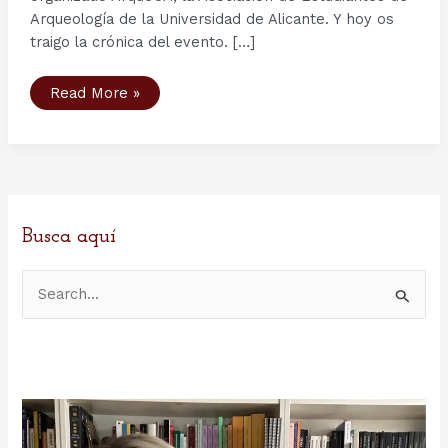
Arqueología de la Universidad de Alicante. Y hoy os
traigo la crónica del evento. […]
Primeras
Read More »
Jornadas
de
Arqueología
y
Cultura
Vikinga
de
la
Universidad
de
Busca aquí
Alicante:
crónica
y
B
conferencias
u
s
c
a
r
p