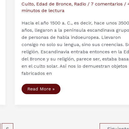
Culto
,
Edad de Bronce
,
Radio
/
7 comentarios
/
minutos de lectura
Hacia el año 1500 a. C., es decir, hace unos 350
años, llegaron a la península escandinava grup
de personas de habla indoeuropea. Llevaron
consigo no solo su lengua, sino sus creencias. 
religión. Escandinavia entraba entonces en la E
del Bronce y su religión, parece ser, estaba bas
en el culto solar. Así nos lo demuestran objetos
fabricados en
Solvognen,
Read More »
el
Carro
Solar
de
Trundholm
6
Siguient