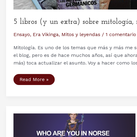
5 libros (y un extra) sobre mitología, 
Ensayo
,
Era Vikinga
,
Mitos y leyendas
/
1 comentario
Mitología. Es uno de los temas que más y más me sol
el blog, pero es de hace muchos años, así que aho
más) toca actualizar el asunto. Voy a hacer como los
5
Read More »
libros
(y
un
extra)
sobre
mitología,
religión
y
creencias
nórdicas:
nivel