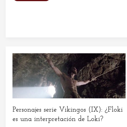
¿Qué
diosa
o
dios
nórdico
eres?
Personajes serie Vikingos (IX): ¿Floki
es una interpretación de Loki?