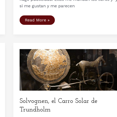
si me gustan y me parecen
Mitos
Read More »
y
leyendas
nórdicos.
Relatos
vikingos
de
dioses
y
héroes,
de
Martin
y
Hahhah
Whittock
Solvognen, el Carro Solar de
Trundholm