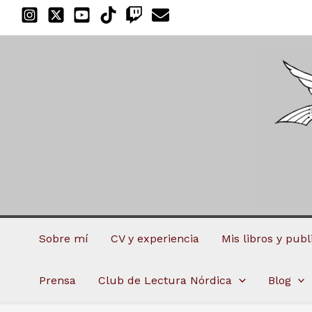
Ir
al
contenido
Sobre mí
CV y experiencia
Mis libros y pub
Prensa
Club de Lectura Nórdica
Blog