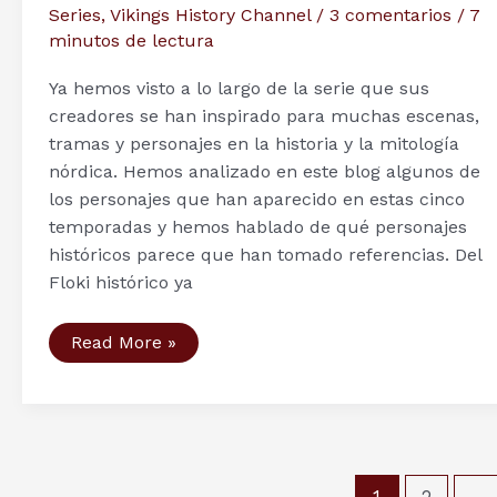
Series
,
Vikings History Channel
/
3 comentarios
/
7
minutos de lectura
Ya hemos visto a lo largo de la serie que sus
creadores se han inspirado para muchas escenas,
tramas y personajes en la historia y la mitología
nórdica. Hemos analizado en este blog algunos de
los personajes que han aparecido en estas cinco
temporadas y hemos hablado de qué personajes
históricos parece que han tomado referencias. Del
Floki histórico ya
Personajes
Read More »
serie
Vikingos
(IX):
¿Floki
es
una
interpretación
de
Paginación
1
2
…