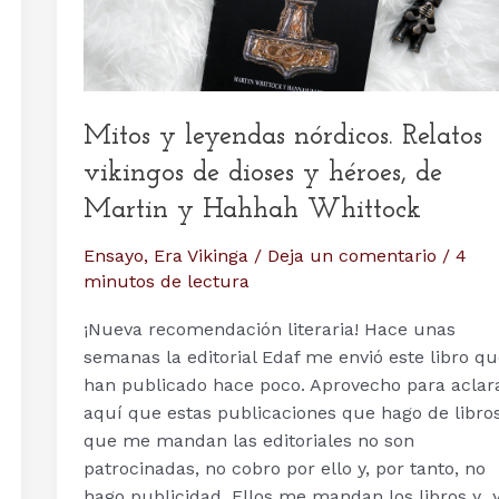
Mitos y leyendas nórdicos. Relatos
vikingos de dioses y héroes, de
Martin y Hahhah Whittock
Ensayo
,
Era Vikinga
/
Deja un comentario
/
4
minutos de lectura
¡Nueva recomendación literaria! Hace unas
semanas la editorial Edaf me envió este libro q
han publicado hace poco. Aprovecho para aclar
aquí que estas publicaciones que hago de libro
que me mandan las editoriales no son
patrocinadas, no cobro por ello y, por tanto, no
hago publicidad. Ellos me mandan los libros y y