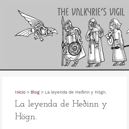
Ir
al
contenido
Inicio
Blog
La leyenda de Heðinn y Högn.
La leyenda de Heðinn y
Högn.