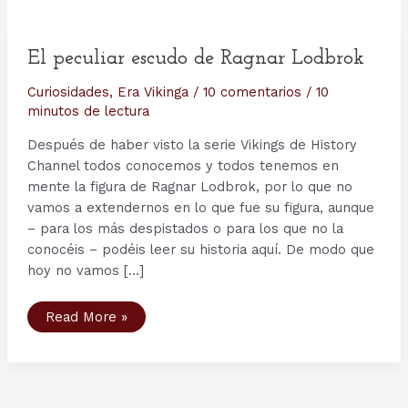
El peculiar escudo de Ragnar Lodbrok
Curiosidades
,
Era Vikinga
/
10 comentarios
/
10
minutos de lectura
Después de haber visto la serie Vikings de History
Channel todos conocemos y todos tenemos en
mente la figura de Ragnar Lodbrok, por lo que no
vamos a extendernos en lo que fue su figura, aunque
– para los más despistados o para los que no la
conocéis – podéis leer su historia aquí. De modo que
hoy no vamos […]
El
Read More »
peculiar
escudo
de
Ragnar
Lodbrok