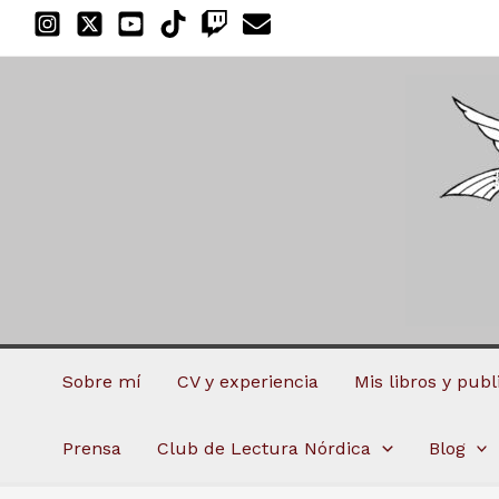
Ir
al
contenido
Sobre mí
CV y experiencia
Mis libros y pub
Prensa
Club de Lectura Nórdica
Blog