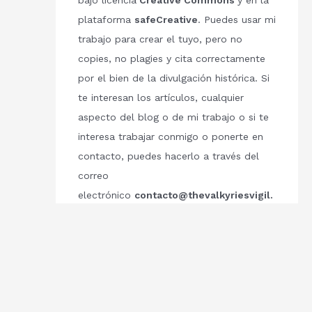
bajo licencia
Creative Commons
y en la
plataforma
safeCreative
. Puedes usar mi
trabajo para crear el tuyo, pero no
copies, no plagies y cita correctamente
por el bien de la divulgación histórica. Si
te interesan los artículos, cualquier
aspecto del blog o de mi trabajo o si te
interesa trabajar conmigo o ponerte en
contacto, puedes hacerlo a través del
correo
electrónico
contacto@thevalkyriesvigil.
com
Respetemos el trabajo de los demás.