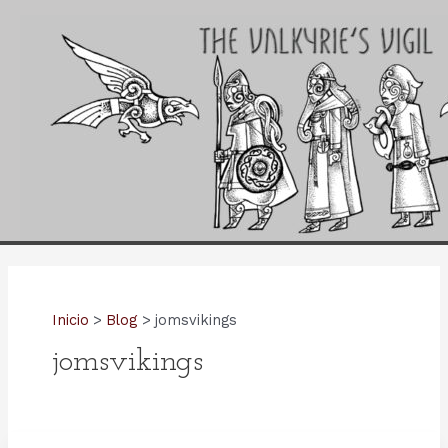
Ir
al
contenido
Inicio
Blog
jomsvikings
jomsvikings