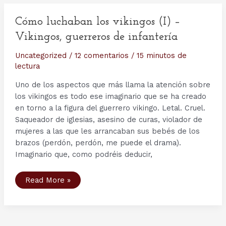
de
Northumbria,
Svein,
Cómo luchaban los vikingos (I) –
Knut,
Gyda,
Vikingos, guerreros de infantería
Helga,
Torstein,
Tostig
Uncategorized
/
12 comentarios
/
15 minutos de
y
lectura
el
Rey
Horik
Uno de los aspectos que más llama la atención sobre
los vikingos es todo ese imaginario que se ha creado
en torno a la figura del guerrero vikingo. Letal. Cruel.
Saqueador de iglesias, asesino de curas, violador de
mujeres a las que les arrancaban sus bebés de los
brazos (perdón, perdón, me puede el drama).
Imaginario que, como podréis deducir,
Cómo
Read More »
luchaban
los
vikingos
(I)
–
Vikingos,