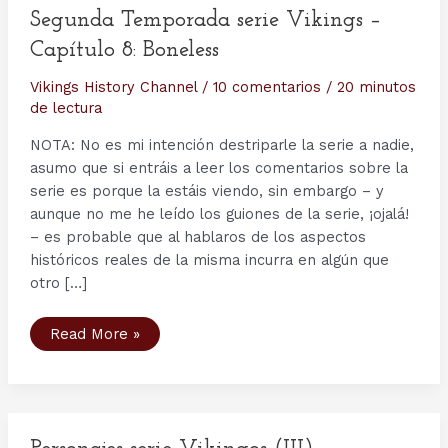
Segunda Temporada serie Vikings –
Capítulo 8: Boneless
Vikings History Channel
/
10 comentarios
/
20 minutos
de lectura
NOTA: No es mi intención destriparle la serie a nadie,
asumo que si entráis a leer los comentarios sobre la
serie es porque la estáis viendo, sin embargo – y
aunque no me he leído los guiones de la serie, ¡ojalá!
– es probable que al hablaros de los aspectos
históricos reales de la misma incurra en algún que
otro […]
Segunda
Read More »
Temporada
serie
Vikings
–
Capítulo
8:
Boneless