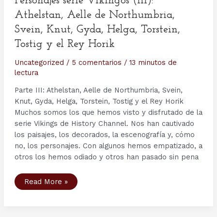
Personajes serie Vikingos (III):
Athelstan, Aelle de Northumbria,
Svein, Knut, Gyda, Helga, Torstein,
Tostig y el Rey Horik
Uncategorized
/
5 comentarios
/
13 minutos de
lectura
Parte III: Athelstan, Aelle de Northumbria, Svein,
Knut, Gyda, Helga, Torstein, Tostig y el Rey Horik
Muchos somos los que hemos visto y disfrutado de la
serie Vikings de History Channel. Nos han cautivado
los paisajes, los decorados, la escenografía y, cómo
no, los personajes. Con algunos hemos empatizado, a
otros los hemos odiado y otros han pasado sin pena
Personajes
Read More »
serie
Vikingos
(III):
Athelstan,
Aelle