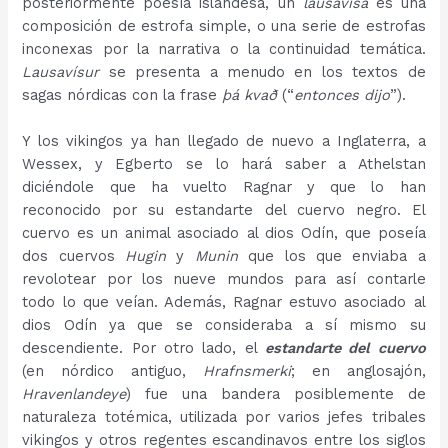
posteriormente poesía islandesa, un
lausavísa
es una
composición de estrofa simple, o una serie de estrofas
inconexas por la narrativa o la continuidad temática.
Lausavísur
se presenta a menudo en los textos de
sagas nórdicas con la frase
þá kvað
(“
entonces dijo
”).
Y los vikingos ya han llegado de nuevo a Inglaterra, a
Wessex, y Egberto se lo hará saber a Athelstan
diciéndole que ha vuelto Ragnar y que lo han
reconocido por su estandarte del cuervo negro. El
cuervo es un animal asociado al dios Odín, que poseía
dos cuervos
Hugin
y
Munin
que los que enviaba a
revolotear por los nueve mundos para así contarle
todo lo que veían. Además, Ragnar estuvo asociado al
dios Odín ya que se consideraba a sí mismo su
descendiente. Por otro lado, el
estandarte del cuervo
(en nórdico antiguo,
Hrafnsmerki
; en anglosajón,
Hravenlandeye
) fue una bandera posiblemente de
naturaleza totémica, utilizada por varios jefes tribales
vikingos y otros regentes escandinavos entre los siglos