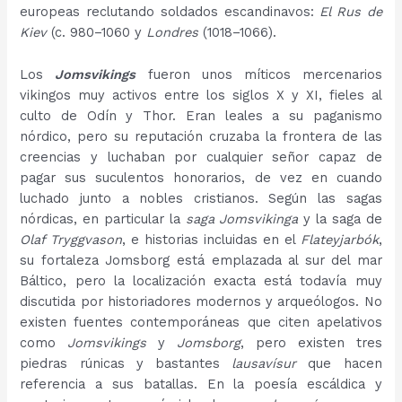
europeas reclutando soldados escandinavos:
El Rus de
Kiev
(c. 980–1060 y
Londres
(1018–1066).
Los
Jomsvikings
fueron unos míticos mercenarios
vikingos muy activos entre los siglos X y XI, fieles al
culto de Odín y Thor. Eran leales a su paganismo
nórdico, pero su reputación cruzaba la frontera de las
creencias y luchaban por cualquier señor capaz de
pagar sus suculentos honorarios, de vez en cuando
luchado junto a nobles cristianos. Según las sagas
nórdicas, en particular la
saga Jomsvikinga
y la saga de
Olaf Tryggvason
, e historias incluidas en el
Flateyjarbók
,
su fortaleza Jomsborg está emplazada al sur del mar
Báltico, pero la localización exacta está todavía muy
discutida por historiadores modernos y arqueólogos. No
existen fuentes contemporáneas que citen apelativos
como
Jomsvikings
y
Jomsborg
, pero existen tres
piedras rúnicas y bastantes
lausavísur
que hacen
referencia a sus batallas. En la poesía escáldica y