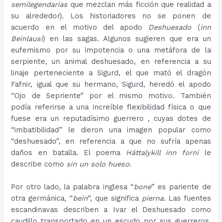
semilegendarias
que mezclan más ficción que realidad a
su alrededor). Los historiadores no se ponen de
acuerdo en el motivo del apodo
Deshuesado
(
inn
Beinlausi
) en las sagas. Algunos sugieren que era un
eufemismo por su impotencia o una metáfora de la
serpiente, un animal deshuesado, en referencia a su
linaje perteneciente a Sigurd, el que mató el dragón
Fafnir, igual que su hermano, Sigurd, heredó el apodo
“Ojo de Sepriente” por el mismo motivo. También
podía referirse a una increíble flexibilidad física o que
fuese era un reputadísimo guerrero , cuyas dotes de
“imbatibilidad” le dieron una imagen popular como
“deshuesado”, en referencia a que no sufría apenas
daños en batalla. El poema
Háttalykill inn forni
le
describe como
sin un solo hueso
.
Por otro lado, la palabra inglesa “
bone
” es pariente de
otra germánica, “
bein
“, que significa
pierna
. Las fuentes
escandinavas describen a Ivar el Deshuesado como
caudillo transportado en un escudo por sus guerreros.