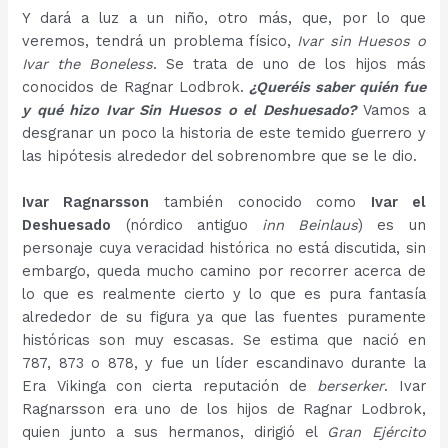
Y dará a luz a un niño, otro más, que, por lo que
veremos, tendrá un problema físico,
Ivar sin Huesos
o
Ivar the Boneless
. Se trata de uno de los hijos más
conocidos de Ragnar Lodbrok.
¿Queréis saber quién fue
y qué hizo Ivar Sin Huesos o el Deshuesado?
Vamos a
desgranar un poco la historia de este temido guerrero y
las hipótesis alrededor del sobrenombre que se le dio.
Ivar Ragnarsson
también conocido como
Ivar el
Deshuesado
(nórdico antiguo
inn Beinlaus
) es un
personaje cuya veracidad histórica no está discutida, sin
embargo, queda mucho camino por recorrer acerca de
lo que es realmente cierto y lo que es pura fantasía
alrededor de su figura ya que las fuentes puramente
históricas son muy escasas. Se estima que nació en
787, 873 o 878, y fue un líder escandinavo durante la
Era Vikinga con cierta reputación de
berserker
. Ivar
Ragnarsson era uno de los hijos de Ragnar Lodbrok,
quien junto a sus hermanos, dirigió el
Gran Ejército