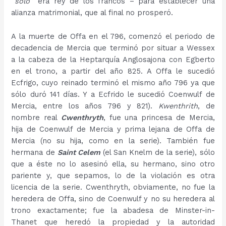
“
sólo
” era rey de los francos – para establecer una
alianza matrimonial, que al final no prosperó.
A la muerte de Offa en el 796, comenzó el periodo de
decadencia de Mercia que terminó por situar a Wessex
a la cabeza de la Heptarquía Anglosajona con Egberto
en el trono, a partir del año 825. A Offa le sucedió
Ecfrigo, cuyo reinado terminó el mismo año 796 ya que
sólo duró 141 días. Y a Ecfrido le sucedió Coenwulf de
Mercia, entre los años 796 y 821).
Kwenthrith
, de
nombre real
Cwenthryth
, fue una princesa de Mercia,
hija de Coenwulf de Mercia y prima lejana de Offa de
Mercia (no su hija, como en la serie). También fue
hermana de
Saint Celem
(el San Knelm de la serie), sólo
que a éste no lo asesinó ella, su hermano, sino otro
pariente y, que sepamos, lo de la violación es otra
licencia de la serie. Cwenthryth, obviamente, no fue la
heredera de Offa, sino de Coenwulf y no su heredera al
trono exactamente; fue la abadesa de Minster-in-
Thanet que heredó la propiedad y la autoridad