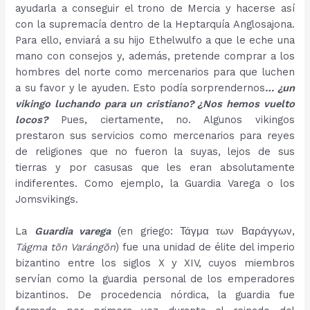
ayudarla a conseguir el trono de Mercia y hacerse así
con la supremacía dentro de la Heptarquía Anglosajona.
Para ello, enviará a su hijo Ethelwulfo a que le eche una
mano con consejos y, además, pretende comprar a los
hombres del norte como mercenarios para que luchen
a su favor y le ayuden. Esto podía sorprendernos
… ¿un
vikingo luchando para un cristiano? ¿Nos hemos vuelto
locos?
Pues, ciertamente, no. Algunos vikingos
prestaron sus servicios como mercenarios para reyes
de religiones que no fueron la suyas, lejos de sus
tierras y por casusas que les eran absolutamente
indiferentes. Como ejemplo, la Guardia Varega o los
Jomsvikings.
La
Guardia varega
(en griego: Τάγμα των Βαράγγων,
Tágma tōn Varángōn
) fue una unidad de élite del imperio
bizantino entre los siglos X y XIV, cuyos miembros
servían como la guardia personal de los emperadores
bizantinos. De procedencia nórdica, la guardia fue