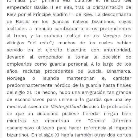
formada por primera vez durante el reinado del
emperador Basilio II en 988, tras la cristianización de
Kiev por el Príncipe Vladímir I de Kiev. La desconfianza
de Basilio en los guardias nativos bizantinos, cuyas
lealtades a menudo cambiaban a otros pretendientes
al trono, y la probada lealtad de los
Varegos (
los
vikingos “del este”
)
, muchos de los cuales habían
servido en el ejército bizantino con anterioridad,
llevaron al emperador a tomar la decisión de
emplearlos como guardia personal. A lo largo de los
años, reclutas procedentes de Suecia, Dinamarca,
Noruega o Islandia mantendrían el carácter
predominantemente nórdico de la guardia hasta finales
del siglo XI. De hecho, hubo una emigración tan grande
de escandinavos para unirse a la guardia que una ley
medieval sueca de
Västergötland
dispuso la prohibición
de que un ciudadano pudiese heredar ningún bien
mientras se encontrara en “Grecia” (término
escandinavo utilizado para hacer referencia al imperio
bizantino). En el siglo XI había también otras dos cortes