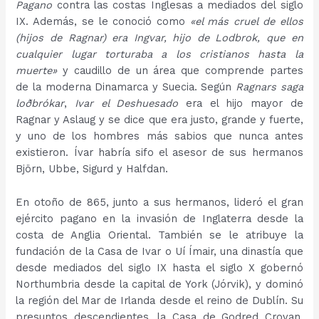
Pagano
contra las costas Inglesas a mediados del siglo
IX. Además, se le conoció como
«el más cruel de ellos
(hijos de Ragnar) era Ingvar, hijo de Lodbrok, que en
cualquier lugar torturaba a los cristianos hasta la
muerte»
y caudillo de un área que comprende partes
de la moderna Dinamarca y Suecia. Según
Ragnars saga
loðbrókar
,
Ivar el Deshuesado
era el hijo mayor de
Ragnar y Aslaug y se dice que era justo, grande y fuerte,
y uno de los hombres más sabios que nunca antes
existieron. Ívar habría sifo el asesor de sus hermanos
Björn, Ubbe, Sigurd y Halfdan.
En otoño de 865, junto a sus hermanos, lideró el gran
ejército pagano en la invasión de Inglaterra desde la
costa de Anglia Oriental. También se le atribuye la
fundación de la Casa de Ivar o Uí Ímair, una dinastía que
desde mediados del siglo IX hasta el siglo X gobernó
Northumbria desde la capital de York (Jórvik), y dominó
la región del Mar de Irlanda desde el reino de Dublín. Su
presuntos descendientes, la Casa de Godred Crovan,