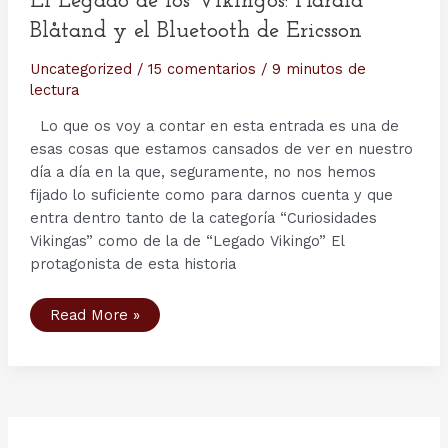
El Legado de los Vikingos: Harald
Blåtand y el Bluetooth de Ericsson
Uncategorized
/
15 comentarios
/
9 minutos de
lectura
Lo que os voy a contar en esta entrada es una de
esas cosas que estamos cansados de ver en nuestro
día a día en la que, seguramente, no nos hemos
fijado lo suficiente como para darnos cuenta y que
entra dentro tanto de la categoría “Curiosidades
Vikingas” como de la de “Legado Vikingo” El
protagonista de esta historia
El
Read More »
Legado
de
los
Vikingos:
Harald
Blåtand
y
el
Bluetooth