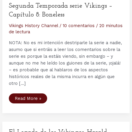
Segunda Temporada serie Vikings –
Capítulo 8: Boneless
Vikings History Channel
/
10 comentarios
/
20 minutos
de lectura
NOTA: No es mi intención destriparle la serie a nadie,
asumo que si entráis a leer los comentarios sobre la
serie es porque la estáis viendo, sin embargo – y
aunque no me he leído los guiones de la serie, ¡ojalá!
– es probable que al hablaros de los aspectos
históricos reales de la misma incurra en algún que
otro […]
Segunda
Read More »
Temporada
serie
Vikings
–
Capítulo
8:
Boneless