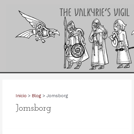
Ir
al
contenido
Inicio
Blog
Jomsborg
Jomsborg