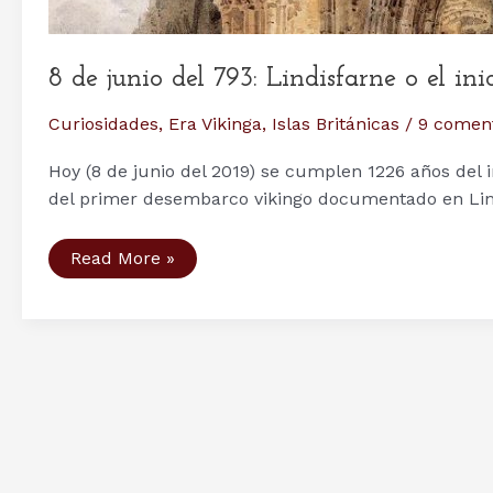
8 de junio del 793: Lindisfarne o el in
Curiosidades
,
Era Vikinga
,
Islas Británicas
/
9 coment
Hoy (8 de junio del 2019) se cumplen 1226 años del ini
del primer desembarco vikingo documentado en Lin
8
Read More »
de
junio
del
793:
Lindisfarne
o
el
inicio
de
la
Era
Vikinga