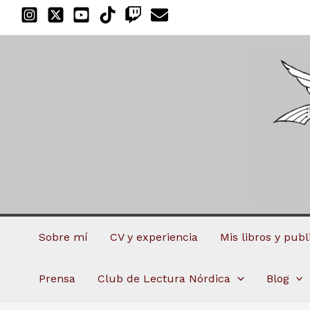
Ir
al
contenido
Sobre mí
CV y experiencia
Mis libros y pub
Prensa
Club de Lectura Nórdica
Blog