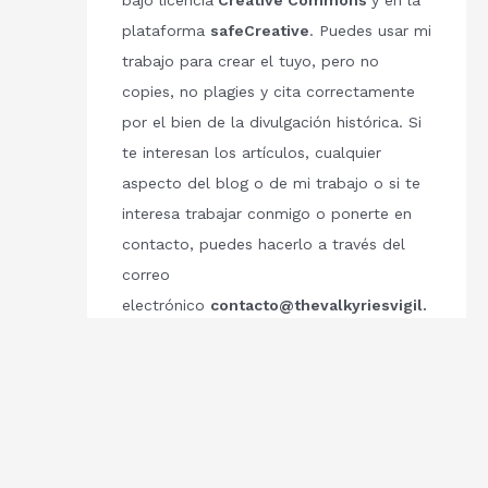
bajo licencia
Creative Commons
y en la
plataforma
safeCreative
. Puedes usar mi
trabajo para crear el tuyo, pero no
copies, no plagies y cita correctamente
por el bien de la divulgación histórica. Si
te interesan los artículos, cualquier
aspecto del blog o de mi trabajo o si te
interesa trabajar conmigo o ponerte en
contacto, puedes hacerlo a través del
correo
electrónico
contacto@thevalkyriesvigil.
com
Respetemos el trabajo de los demás.