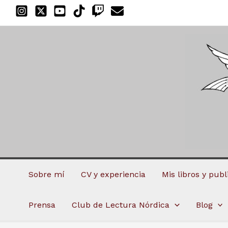
Ir
al
contenido
Sobre mí
CV y experiencia
Mis libros y pub
Prensa
Club de Lectura Nórdica
Blog