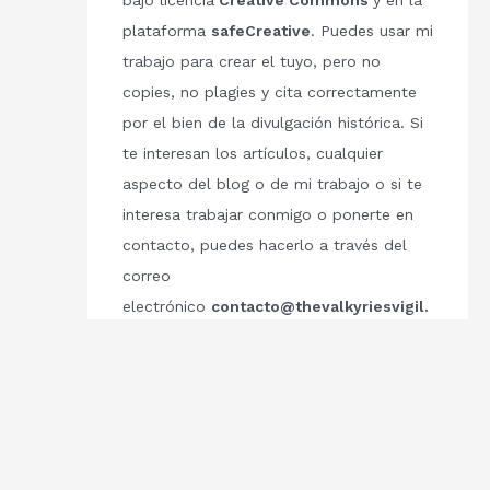
bajo licencia
Creative Commons
y en la
plataforma
safeCreative
. Puedes usar mi
trabajo para crear el tuyo, pero no
copies, no plagies y cita correctamente
por el bien de la divulgación histórica. Si
te interesan los artículos, cualquier
aspecto del blog o de mi trabajo o si te
interesa trabajar conmigo o ponerte en
contacto, puedes hacerlo a través del
correo
electrónico
contacto@thevalkyriesvigil.
com
Respetemos el trabajo de los demás.