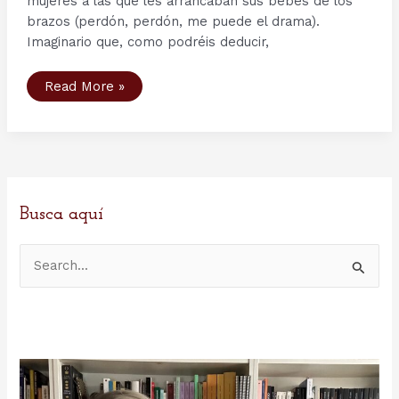
mujeres a las que les arrancaban sus bebés de los
brazos (perdón, perdón, me puede el drama).
Imaginario que, como podréis deducir,
Cómo
Read More »
luchaban
los
vikingos
(I)
–
Vikingos,
guerreros
de
infantería
Busca aquí
B
u
s
c
a
r
p