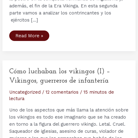
además, el fin de la Era Vikinga. En esta segunda
parte vamos a analizar los contrincantes y los
ejércitos […]
1066,
Read More »
el
año
del
fin:
las
batallas
de
Stamford
Cómo luchaban los vikingos (I) –
Bridge
y
Vikingos, guerreros de infantería
Hastings
(II)
–
Uncategorized
/
12 comentarios
/
15 minutos de
Protagonistas
lectura
Uno de los aspectos que más llama la atención sobre
los vikingos es todo ese imaginario que se ha creado
en torno a la figura del guerrero vikingo. Letal. Cruel.
Saqueador de iglesias, asesino de curas, violador de