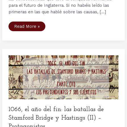
para el futuro de Inglaterra. Si no habéis leído las
primeras en las que hablé sobre las causas, […]
1066,
Read More »
el
año
del
fin:
las
batallas
de
Stamford
Bridge
y
Hastings
(III)
–
enfrentamientos
y
consecuencias
1066, el año del fin: las batallas de
Stamford Bridge y Hastings (II) –
Protagonistas