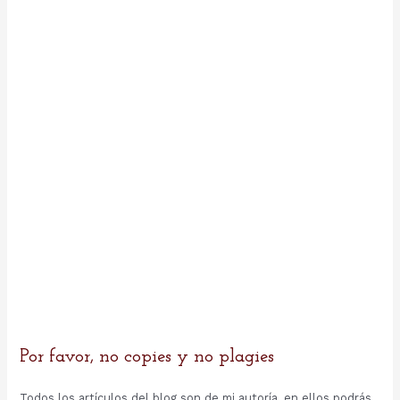
:
Por favor, no copies y no plagies
Todos los artículos del blog son de mi autoría, en ellos podrás