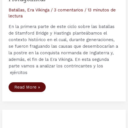
Batallas
,
Era Vikinga
/
3 comentarios
/
13 minutos de
lectura
En la primera parte de este ciclo sobre las batallas
de Stamford Bridge y Hastings planteábamos el
contexto histórico en el cual, durante generaciones,
se fueron fraguando las causas que desembocarían a
la postre en la conquista normanda de Inglaterra y,
además, el fin de la Era Vikinga. En esta segunda
parte vamos a analizar los contrincantes y los
ejércitos
1066,
Read More »
el
año
del
fin:
las
batallas
de
Stamford
Bridge
y