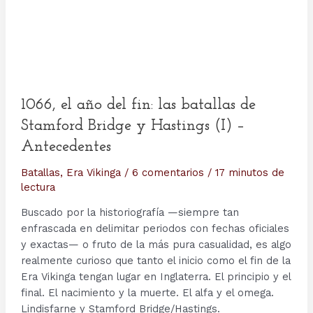
Hastings
(II)
–
Protagonistas
1066, el año del fin: las batallas de
Stamford Bridge y Hastings (I) –
Antecedentes
Batallas
,
Era Vikinga
/
6 comentarios
/
17 minutos de
lectura
Buscado por la historiografía —siempre tan
enfrascada en delimitar periodos con fechas oficiales
y exactas— o fruto de la más pura casualidad, es algo
realmente curioso que tanto el inicio como el fin de la
Era Vikinga tengan lugar en Inglaterra. El principio y el
final. El nacimiento y la muerte. El alfa y el omega.
Lindisfarne y Stamford Bridge/Hastings.