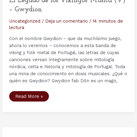
El Legado de los Vikingos: Música (V)
– Gwydion.
Uncategorized
/
Deja un comentario
/
14 minutos de
lectura
Con el nombre Gwydion – que da muchísimo juego,
ahora lo veremos – conocemos a esta banda de
viking y folk metal de Portugal, las letras de cuyas
canciones versan íntegramente sobre mitología
nórdica, celta e historia y mitología de Portugal. Toda
una mina de conocimiento en dosis musicales. ¿Qué o
quién es Gwydion? Gwydion fab Dôn es un mago,
El
Read More »
Legado
de
los
Vikingos:
Música
(V)
–
Gwydion.