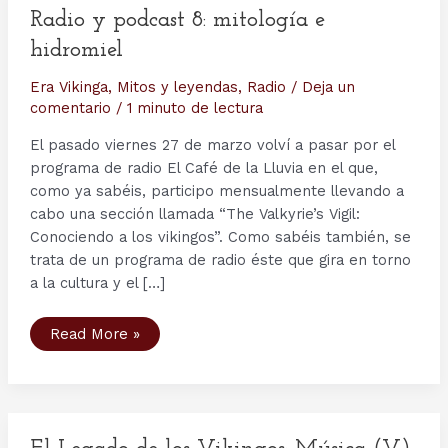
Radio y podcast 8: mitología e
hidromiel
Era Vikinga
,
Mitos y leyendas
,
Radio
/
Deja un
comentario
/
1 minuto de lectura
El pasado viernes 27 de marzo volví a pasar por el
programa de radio El Café de la Lluvia en el que,
como ya sabéis, participo mensualmente llevando a
cabo una sección llamada “The Valkyrie’s Vigil:
Conociendo a los vikingos”. Como sabéis también, se
trata de un programa de radio éste que gira en torno
a la cultura y el […]
Radio
Read More »
y
podcast
8:
mitología
e
hidromiel