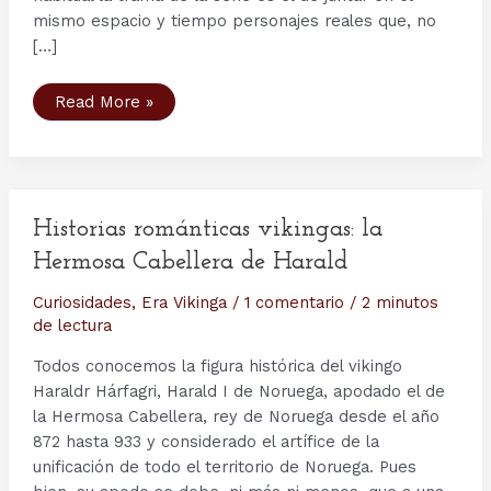
mismo espacio y tiempo personajes reales que, no
[…]
Personajes
Read More »
serie
Vikingos
(X):
Halfdan
el
Negro
y
Harald
Historias románticas vikingas: la
Harfragi,
¿hermanos
Hermosa Cabellera de Harald
o
padre
e
Curiosidades
,
Era Vikinga
/
1 comentario
/
2 minutos
hijo?
de lectura
Todos conocemos la figura histórica del vikingo
Haraldr Hárfagri, Harald I de Noruega, apodado el de
la Hermosa Cabellera, rey de Noruega desde el año
872 hasta 933 y considerado el artífice de la
unificación de todo el territorio de Noruega. Pues