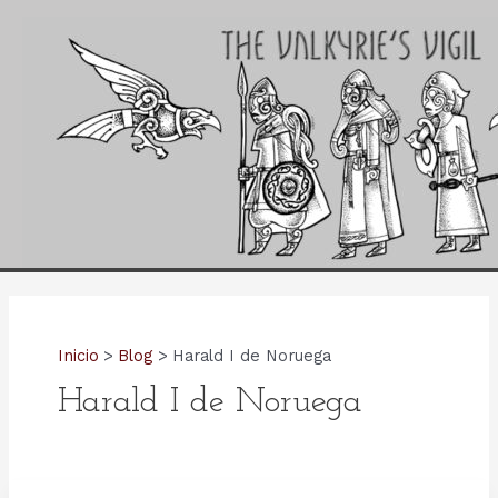
Ir
al
contenido
Inicio
Blog
Harald I de Noruega
Harald I de Noruega