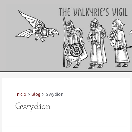
Ir
al
contenido
Inicio
Blog
Gwydion
Gwydion