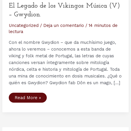
El Legado de los Vikingos: Música (V)
– Gwydion.
Uncategorized
/
Deja un comentario
/
14 minutos de
lectura
Con el nombre Gwydion – que da muchísimo juego,
ahora lo veremos – conocemos a esta banda de
viking y folk metal de Portugal, las letras de cuyas
canciones versan íntegramente sobre mitología
nórdica, celta e historia y mitología de Portugal. Toda
una mina de conocimiento en dosis musicales. ¿Qué o
quién es Gwydion? Gwydion fab Dôn es un mago, […]
El
Read More »
Legado
de
los
Vikingos:
Música
(V)
–
Gwydion.