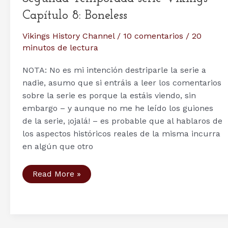
de
Capítulo 8: Boneless
un
soldado
de
Vikings History Channel
/
10 comentarios
/
20
la
Guardia
minutos de lectura
Varega?
NOTA: No es mi intención destriparle la serie a
nadie, asumo que si entráis a leer los comentarios
sobre la serie es porque la estáis viendo, sin
embargo – y aunque no me he leído los guiones
de la serie, ¡ojalá! – es probable que al hablaros de
los aspectos históricos reales de la misma incurra
en algún que otro
Segunda
Read More »
Temporada
serie
Vikings
–
Capítulo
8: