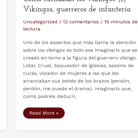
Vikingos, guerreros de infantería
Uncategorized
/
12 comentarios
/
15 minutos de
lectura
Uno de los aspectos que más llama la atención
sobre los vikingos es todo ese imaginario que se
creado en torno a la figura del guerrero vikingo.
Letal. Cruel. Saqueador de iglesias, asesino de
curas, violador de mujeres a las que les
arrancaban sus bebés de los brazos (perdón,
perdón, me puede el drama). Imaginario que,
como podréis deducir,
Cómo
Read More »
luchaban
los
vikingos
(I)
–