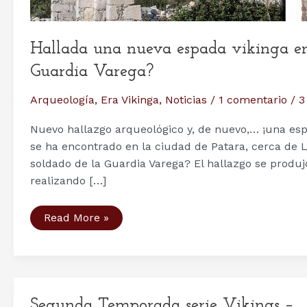
Hallada una nueva espada vikinga en 
Guardia Varega?
Arqueología
,
Era Vikinga
,
Noticias
/
1 comentario
/
3
Nuevo hallazgo arqueológico y, de nuevo,… ¡una espa
se ha encontrado en la ciudad de Patara, cerca de L
soldado de la Guardia Varega? El hallazgo se produ
realizando […]
Hallada
Read More »
una
nueva
espada
vikinga
en
Turquía,
¿la
Segunda Temporada serie Vikings –
espada