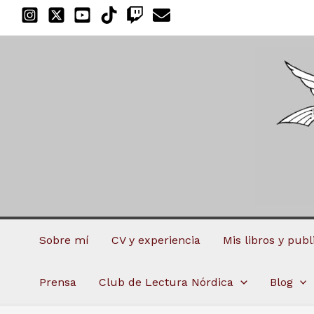
Ir
al
contenido
Sobre mí
CV y experiencia
Mis libros y pub
Prensa
Club de Lectura Nórdica
Blog