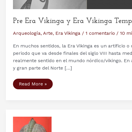
Pre Era Vikinga y Era Vikinga Temp
Arqueología
,
Arte
,
Era Vikinga
/
1 comentario
/
10 mi
En muchos sentidos, la Era Vikinga es un artificio 
periodo que va desde finales del siglo VIII hasta med
realmente sentido en el mundo nórdico/vikingo. En
y gran parte del Norte […]
Pre
Read More »
Era
Vikinga
y
Era
Vikinga
Temprana
(500
–
899)