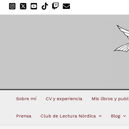
Ir
al
contenido
Sobre mí
CV y experiencia
Mis libros y pub
Prensa
Club de Lectura Nórdica
Blog