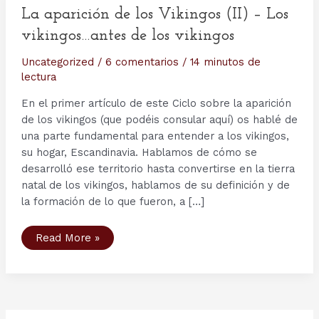
La aparición de los Vikingos (II) – Los
vikingos…antes de los vikingos
Uncategorized
/
6 comentarios
/
14 minutos de
lectura
En el primer artículo de este Ciclo sobre la aparición
de los vikingos (que podéis consular aquí) os hablé de
una parte fundamental para entender a los vikingos,
su hogar, Escandinavia. Hablamos de cómo se
desarrolló ese territorio hasta convertirse en la tierra
natal de los vikingos, hablamos de su definición y de
la formación de lo que fueron, a […]
La
Read More »
aparición
de
los
Vikingos
(II)
–
Los
vikingos…