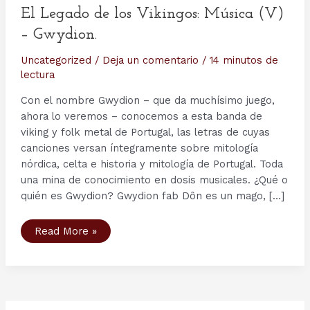
El Legado de los Vikingos: Música (V)
– Gwydion.
Uncategorized
/
Deja un comentario
/
14 minutos de
lectura
Con el nombre Gwydion – que da muchísimo juego,
ahora lo veremos – conocemos a esta banda de
viking y folk metal de Portugal, las letras de cuyas
canciones versan íntegramente sobre mitología
nórdica, celta e historia y mitología de Portugal. Toda
una mina de conocimiento en dosis musicales. ¿Qué o
quién es Gwydion? Gwydion fab Dôn es un mago, […]
El
Read More »
Legado
de
los
Vikingos:
Música
(V)
–
Gwydion.