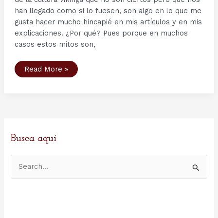
han llegado como si lo fuesen, son algo en lo que me
gusta hacer mucho hincapié en mis artículos y en mis
explicaciones. ¿Por qué? Pues porque en muchos
casos estos mitos son,
Ciclo
Read More »
sobre
Mitos
Vikingos
(I).
Lo
que
siempre
creíste
que
era
Busca aquí
cierto…
pero
no
B
lo
es
u
s
c
a