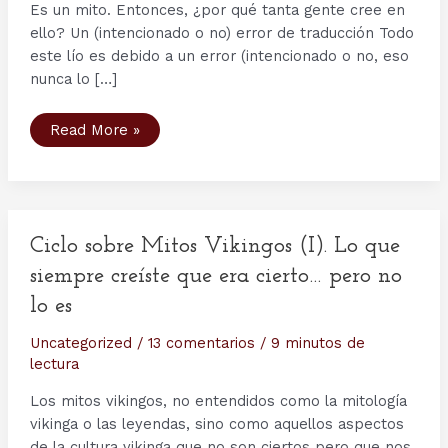
Es un mito. Entonces, ¿por qué tanta gente cree en
ello? Un (intencionado o no) error de traducción Todo
este lío es debido a un error (intencionado o no, eso
nunca lo […]
Los
Read More »
vikingos
no
bebían
en
los
cráneos
de
sus
Ciclo sobre Mitos Vikingos (I). Lo que
enemigos
siempre creíste que era cierto… pero no
lo es
Uncategorized
/
13 comentarios
/
9 minutos de
lectura
Los mitos vikingos, no entendidos como la mitología
vikinga o las leyendas, sino como aquellos aspectos
de la cultura vikinga que no son ciertos pero que nos