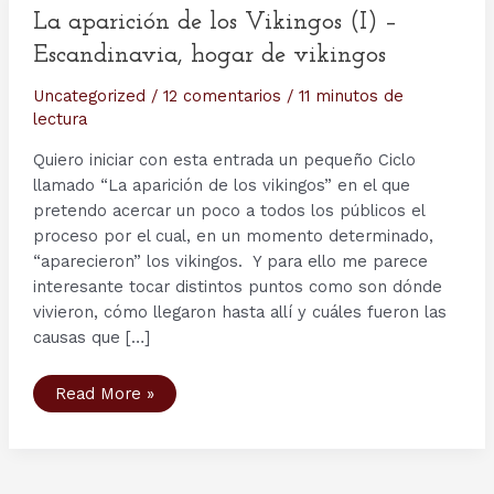
La aparición de los Vikingos (I) –
Escandinavia, hogar de vikingos
Uncategorized
/
12 comentarios
/
11 minutos de
lectura
Quiero iniciar con esta entrada un pequeño Ciclo
llamado “La aparición de los vikingos” en el que
pretendo acercar un poco a todos los públicos el
proceso por el cual, en un momento determinado,
“aparecieron” los vikingos. Y para ello me parece
interesante tocar distintos puntos como son dónde
vivieron, cómo llegaron hasta allí y cuáles fueron las
causas que […]
La
Read More »
aparición
de
los
Vikingos
(I)
–