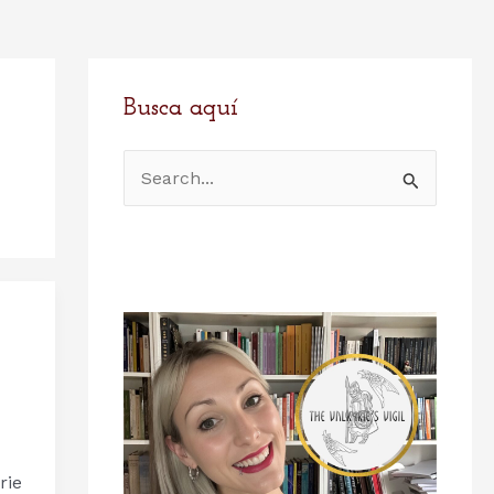
Busca aquí
B
u
s
c
a
r
p
o
r
:
rie