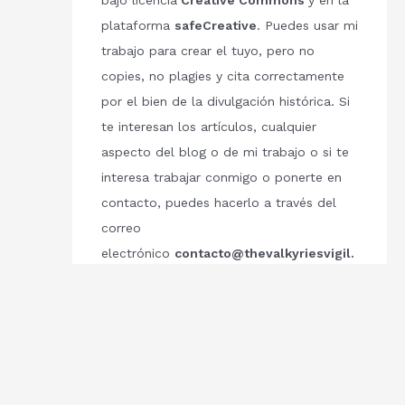
bajo licencia
Creative Commons
y en la
plataforma
safeCreative
. Puedes usar mi
trabajo para crear el tuyo, pero no
copies, no plagies y cita correctamente
por el bien de la divulgación histórica. Si
te interesan los artículos, cualquier
aspecto del blog o de mi trabajo o si te
interesa trabajar conmigo o ponerte en
contacto, puedes hacerlo a través del
correo
electrónico
contacto@thevalkyriesvigil.
com
Respetemos el trabajo de los demás.