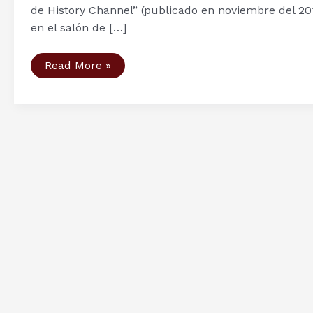
de History Channel” (publicado en noviembre del 201
en el salón de […]
Presentación
Read More »
de
los
libros
de
Laia
San
José
Beltrán
en
La
Casa
del
Libro
de
Gran
Vía
(Madrid)