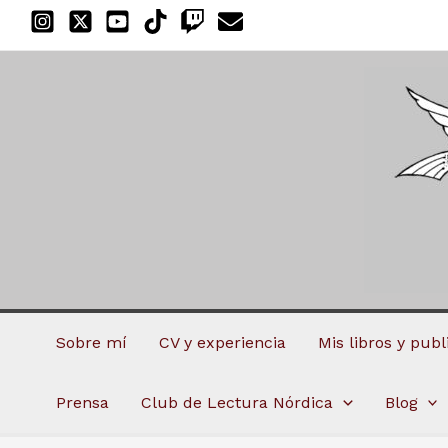
Ir
al
contenido
Sobre mí
CV y experiencia
Mis libros y pub
Prensa
Club de Lectura Nórdica
Blog