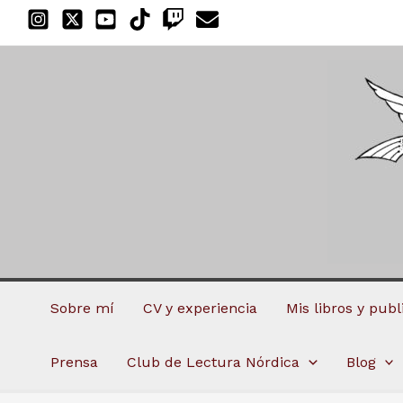
Ir
al
contenido
Sobre mí
CV y experiencia
Mis libros y pub
Prensa
Club de Lectura Nórdica
Blog