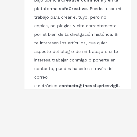
bajo licencia
Creative Commons
y en la
plataforma
safeCreative
. Puedes usar mi
trabajo para crear el tuyo, pero no
copies, no plagies y cita correctamente
por el bien de la divulgación histórica. Si
te interesan los artículos, cualquier
aspecto del blog o de mi trabajo o si te
interesa trabajar conmigo o ponerte en
contacto, puedes hacerlo a través del
correo
electrónico
contacto@thevalkyriesvigil.
com
Respetemos el trabajo de los demás.