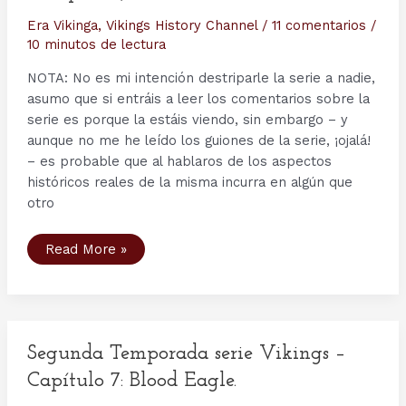
Era Vikinga
,
Vikings History Channel
/
11 comentarios
/
10 minutos de lectura
NOTA: No es mi intención destriparle la serie a nadie,
asumo que si entráis a leer los comentarios sobre la
serie es porque la estáis viendo, sin embargo – y
aunque no me he leído los guiones de la serie, ¡ojalá!
– es probable que al hablaros de los aspectos
históricos reales de la misma incurra en algún que
otro
Tercera
Read More »
Temporada
serie
Vikings
–
Capítulo
5:
The
Usurper.
Segunda Temporada serie Vikings –
(El
Usurpador)
Capítulo 7: Blood Eagle.