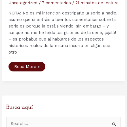
Uncategorized
/
7 comentarios
/
21 minutos de lectura
NOTA: No es mi intención destriparle la serie a nadie,
asumo que si entráis a leer los comentarios sobre la
serie es porque la estáis viendo, sin embargo – y
aunque no me he leído los guiones de la serie, ¡ojalá!
– es probable que al hablaros de los aspectos
históricos reales de la misma incurra en algún que
otro
Segunda
Read More »
Temporada
serie
Vikings
–
Capítulo
7:
Blood
Eagle.
Busca aquí
B