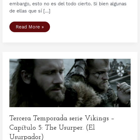
embargo, esto no es del todo cierto. Si bien algunas
de ellas que sí […]
Armamento
Read More »
vikingo:
las
espadas
Ulfberht
Tercera Temporada serie Vikings –
Capítulo 5: The Usurper. (El
Usurpador)