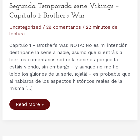
Segunda Temporada serie Vikings –
Capítulo 1: Brother’s War.
Uncategorized
/
28 comentarios
/
22 minutos de
lectura
Capítulo 1 – Brother’s War. NOTA: No es mi intención
destriparle la serie a nadie, asumo que si entráis a
leer los comentarios sobre la serie es porque la
estáis viendo, sin embargo – y aunque no me he
leído los guiones de la serie, ¡ojalá! – es probable que
al hablaros de los aspectos históricos reales de la
misma […]
Segunda
Read More »
Temporada
serie
Vikings
–
Capítulo
1:
Brother’s
War.