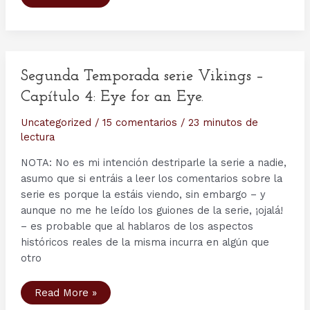
de
junio
del
793:
Lindisfarne
o
el
inicio
Segunda Temporada serie Vikings –
de
la
Capítulo 4: Eye for an Eye.
Era
Vikinga
Uncategorized
/
15 comentarios
/
23 minutos de
lectura
NOTA: No es mi intención destriparle la serie a nadie,
asumo que si entráis a leer los comentarios sobre la
serie es porque la estáis viendo, sin embargo – y
aunque no me he leído los guiones de la serie, ¡ojalá!
– es probable que al hablaros de los aspectos
históricos reales de la misma incurra en algún que
otro
Segunda
Read More »
Temporada