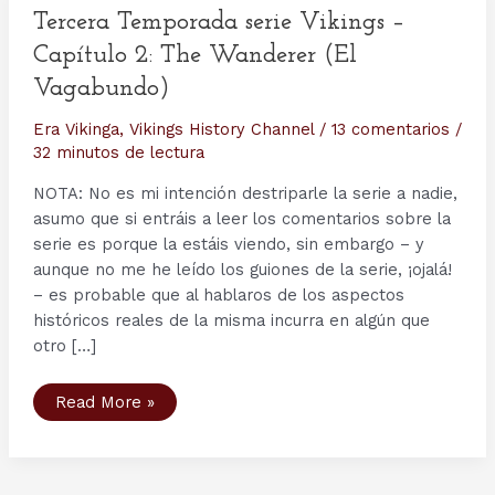
Tercera Temporada serie Vikings –
Capítulo 2: The Wanderer (El
Vagabundo)
Era Vikinga
,
Vikings History Channel
/
13 comentarios
/
32 minutos de lectura
NOTA: No es mi intención destriparle la serie a nadie,
asumo que si entráis a leer los comentarios sobre la
serie es porque la estáis viendo, sin embargo – y
aunque no me he leído los guiones de la serie, ¡ojalá!
– es probable que al hablaros de los aspectos
históricos reales de la misma incurra en algún que
otro […]
Tercera
Read More »
Temporada
serie
Vikings
–
Capítulo
2: