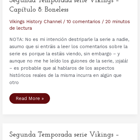
Segunda Temporada serie Vikings –
Capítulo 8: Boneless
Vikings History Channel
/
10 comentarios
/
20 minutos
de lectura
NOTA: No es mi intención destriparle la serie a nadie,
asumo que si entráis a leer los comentarios sobre la
serie es porque la estáis viendo, sin embargo – y
aunque no me he leído los guiones de la serie, ¡ojalá!
– es probable que al hablaros de los aspectos
históricos reales de la misma incurra en algún que
otro
Segunda
Read More »
Temporada
serie
Vikings
–
Capítulo
8:
Boneless
Segunda Temporada serie Vikings –