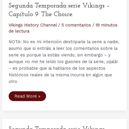
The
Lord’s
Segunda Temporada serie Vikings –
Prayer.
Capítulo 9: The Choice.
Vikings History Channel
/
5 comentarios
/
19 minutos
de lectura
NOTA: No es mi intención destriparle la serie a nadie,
asumo que si entráis a leer los comentarios sobre la
serie es porque la estáis viendo, sin embargo – y
aunque no me he leído los guiones de la serie, ¡ojalá!
– es probable que al hablaros de los aspectos
históricos reales de la misma incurra en algún que
otro
Segunda
Read More »
Temporada
serie
Vikings
–
Capítulo
9:
The
Choice.