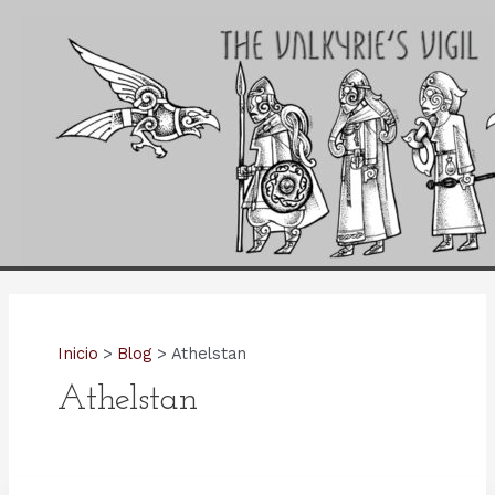
Ir
al
contenido
Inicio
Blog
Athelstan
Athelstan