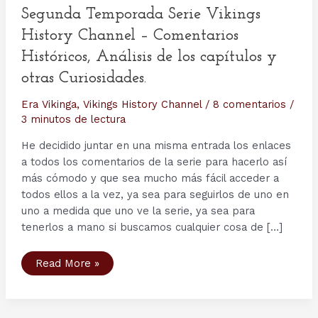
Segunda Temporada Serie Vikings
History Channel – Comentarios
Históricos, Análisis de los capítulos y
otras Curiosidades.
Era Vikinga
,
Vikings History Channel
/
8 comentarios
/
3 minutos de lectura
He decidido juntar en una misma entrada los enlaces
a todos los comentarios de la serie para hacerlo así
más cómodo y que sea mucho más fácil acceder a
todos ellos a la vez, ya sea para seguirlos de uno en
uno a medida que uno ve la serie, ya sea para
tenerlos a mano si buscamos cualquier cosa de […]
Segunda
Read More »
Temporada
Serie
Vikings
History
Channel