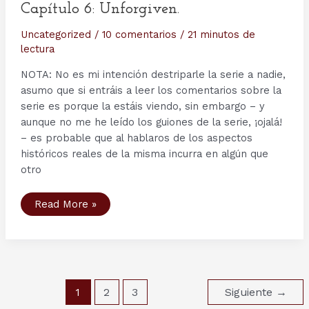
Capítulo 6: Unforgiven.
Uncategorized
/
10 comentarios
/
21 minutos de
lectura
NOTA: No es mi intención destriparle la serie a nadie,
asumo que si entráis a leer los comentarios sobre la
serie es porque la estáis viendo, sin embargo – y
aunque no me he leído los guiones de la serie, ¡ojalá!
– es probable que al hablaros de los aspectos
históricos reales de la misma incurra en algún que
otro
Segunda
Read More »
Temporada
serie
Vikings
–
Capítulo
6:
Unforgiven.
Paginación
1
2
3
Siguiente
→
de