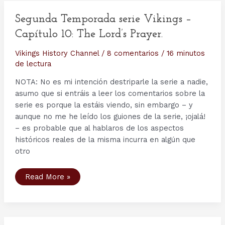
–
Comentarios
Históricos,
Segunda Temporada serie Vikings –
Análisis
de
Capítulo 10: The Lord’s Prayer.
los
capítulos
y
Vikings History Channel
/
8 comentarios
/
16 minutos
otras
de lectura
Curiosidades.
NOTA: No es mi intención destriparle la serie a nadie,
asumo que si entráis a leer los comentarios sobre la
serie es porque la estáis viendo, sin embargo – y
aunque no me he leído los guiones de la serie, ¡ojalá!
– es probable que al hablaros de los aspectos
históricos reales de la misma incurra en algún que
otro
Segunda
Read More »
Temporada
serie
Vikings
–
Capítulo
10: