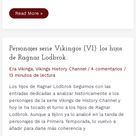
Tercera
Read More »
Temporada
serie
Vikings
–
Capítulo
1:
Mercenary.
Personajes serie Vikingos (VI): los hijos
de Ragnar Lodbrok
Era Vikinga
,
Vikings History Channel
/
4 comentarios
/
13 minutos de lectura
Los hijos de Ragnar Lodbrok Seguimos con las
entradas dedicadas a analizar históricamente a los
personajes de la serie Vikings de History Channel y
hoy le ha tocado el turno a los hijos de Ragnar
Lodbrok. Aunque a Björn ya lo analicé en la tanda de
personajes de la Primera Temporada, lo vuelvo a
añadir para darle más coherencia y