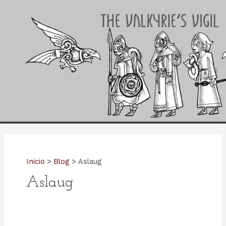
Ir
al
contenido
Inicio
Blog
Aslaug
Aslaug