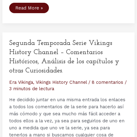
Personajes
Read More »
serie
Vikingos
(VI):
los
hijos
de
Ragnar
Lodbrok
Segunda Temporada Serie Vikings
History Channel – Comentarios
Históricos, Análisis de los capítulos y
otras Curiosidades.
Era Vikinga
,
Vikings History Channel
/
8 comentarios
/
3 minutos de lectura
He decidido juntar en una misma entrada los enlaces
a todos los comentarios de la serie para hacerlo así
más cómodo y que sea mucho más fácil acceder a
todos ellos a la vez, ya sea para seguirlos de uno en
uno a medida que uno ve la serie, ya sea para
tenerlos a mano si buscamos cualquier cosa de