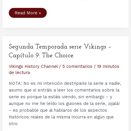
Segunda
Read More »
Temporada
Serie
Vikings
History
Channel
–
Comentarios
Históricos,
Segunda Temporada serie Vikings –
Análisis
de
Capítulo 9: The Choice.
los
capítulos
y
Vikings History Channel
/
5 comentarios
/
19 minutos
otras
de lectura
Curiosidades.
NOTA: No es mi intención destriparle la serie a nadie,
asumo que si entráis a leer los comentarios sobre la
serie es porque la estáis viendo, sin embargo – y
aunque no me he leído los guiones de la serie, ¡ojalá!
– es probable que al hablaros de los aspectos
históricos reales de la misma incurra en algún que
otro