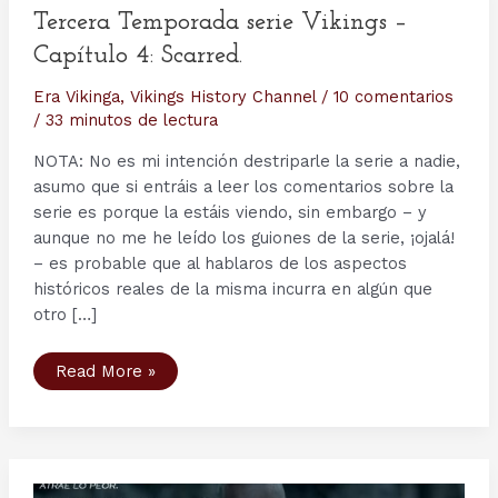
Tercera Temporada serie Vikings –
Capítulo 4: Scarred.
Era Vikinga
,
Vikings History Channel
/
10 comentarios
/
33 minutos de lectura
NOTA: No es mi intención destriparle la serie a nadie,
asumo que si entráis a leer los comentarios sobre la
serie es porque la estáis viendo, sin embargo – y
aunque no me he leído los guiones de la serie, ¡ojalá!
– es probable que al hablaros de los aspectos
históricos reales de la misma incurra en algún que
otro […]
Tercera
Read More »
Temporada
serie
Vikings
–
Capítulo
4:
Scarred.