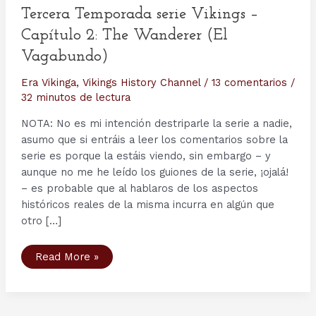
Tercera Temporada serie Vikings –
Capítulo 2: The Wanderer (El
Vagabundo)
Era Vikinga
,
Vikings History Channel
/
13 comentarios
/
32 minutos de lectura
NOTA: No es mi intención destriparle la serie a nadie,
asumo que si entráis a leer los comentarios sobre la
serie es porque la estáis viendo, sin embargo – y
aunque no me he leído los guiones de la serie, ¡ojalá!
– es probable que al hablaros de los aspectos
históricos reales de la misma incurra en algún que
otro […]
Tercera
Read More »
Temporada
serie
Vikings
–
Capítulo
2: