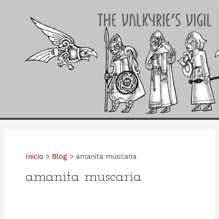
Ir
al
contenido
Inicio
Blog
amanita muscaria
amanita muscaria