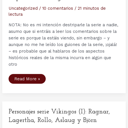
Uncategorized
/
10 comentarios
/
21 minutos de
lectura
NOTA: No es mi intención destriparle la serie a nadie,
asumo que si entráis a leer los comentarios sobre la
serie es porque la estáis viendo, sin embargo – y
aunque no me he leído los guiones de la serie, ¡ojalá!
– es probable que al hablaros de los aspectos
históricos reales de la misma incurra en algún que
otro
Segunda
Read More »
Temporada
serie
Vikings
–
Capítulo
6:
Unforgiven.
Personajes serie Vikingos (I): Ragnar,
Lagertha, Rollo, Aslaug y Björn