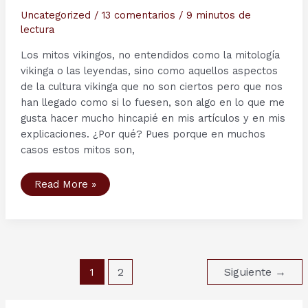
Uncategorized
/
13 comentarios
/
9 minutos de
lectura
Los mitos vikingos, no entendidos como la mitología
vikinga o las leyendas, sino como aquellos aspectos
de la cultura vikinga que no son ciertos pero que nos
han llegado como si lo fuesen, son algo en lo que me
gusta hacer mucho hincapié en mis artículos y en mis
explicaciones. ¿Por qué? Pues porque en muchos
casos estos mitos son,
Ciclo
Read More »
sobre
Mitos
Vikingos
(I).
Lo
que
siempre
creíste
Paginación
que
1
2
Siguiente
→
era
de
cierto…
entradas
pero