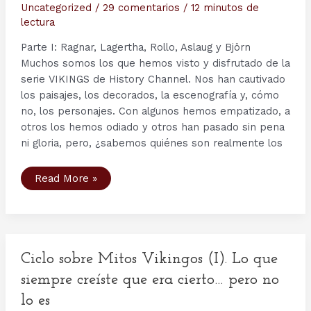
Uncategorized
/
29 comentarios
/
12 minutos de
lectura
Parte I: Ragnar, Lagertha, Rollo, Aslaug y Björn
Muchos somos los que hemos visto y disfrutado de la
serie VIKINGS de History Channel. Nos han cautivado
los paisajes, los decorados, la escenografía y, cómo
no, los personajes. Con algunos hemos empatizado, a
otros los hemos odiado y otros han pasado sin pena
ni gloria, pero, ¿sabemos quiénes son realmente los
Personajes
Read More »
serie
Vikingos
(I):
Ragnar,
Lagertha,
Rollo,
Aslaug
y
Ciclo sobre Mitos Vikingos (I). Lo que
Björn
siempre creíste que era cierto… pero no
lo es