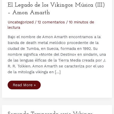
El Legado de los Vikingos: Música (III)
– Amon Amarth
Uncategorized
/
12 comentarios
/
10 minutos de
lectura
Bajo el nombre de Amon Amarth encontramos a la
banda de death metal melódico procedente de la
ciudad de Tumba, en Suecia, formada en 1992. Su
nombre significa «Monte del Destino» en sindarin, una
de las lenguas élficas de la Tierra Media creada por J.
R. R. Tolkien. Amon Amarth se caracteriza por el uso
de la mitología vikinga en […]
El
Read More »
Legado
de
los
Vikingos:
Música
(III)
–
Amon