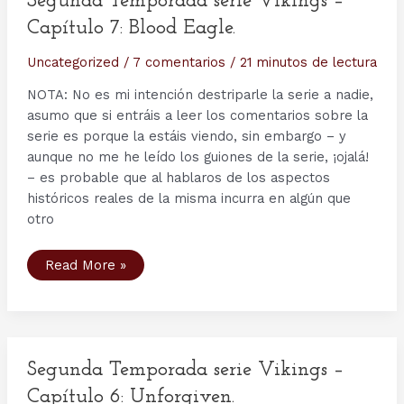
Segunda Temporada serie Vikings –
Amarth
Capítulo 7: Blood Eagle.
Uncategorized
/
7 comentarios
/
21 minutos de lectura
NOTA: No es mi intención destriparle la serie a nadie,
asumo que si entráis a leer los comentarios sobre la
serie es porque la estáis viendo, sin embargo – y
aunque no me he leído los guiones de la serie, ¡ojalá!
– es probable que al hablaros de los aspectos
históricos reales de la misma incurra en algún que
otro
Segunda
Read More »
Temporada
serie
Vikings
–
Capítulo
7:
Blood
Eagle.
Segunda Temporada serie Vikings –
Capítulo 6: Unforgiven.