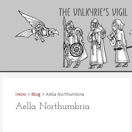
Ir
al
contenido
Inicio
Blog
Aella Northumbria
Aella Northumbria