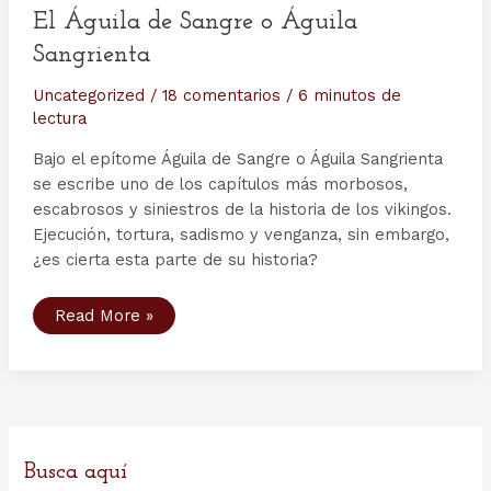
El Águila de Sangre o Águila
Sangrienta
Uncategorized
/
18 comentarios
/
6 minutos de
lectura
Bajo el epítome Águila de Sangre o Águila Sangrienta
se escribe uno de los capítulos más morbosos,
escabrosos y siniestros de la historia de los vikingos.
Ejecución, tortura, sadismo y venganza, sin embargo,
¿es cierta esta parte de su historia?
El
Read More »
Águila
de
Sangre
o
Águila
Sangrienta
Busca aquí