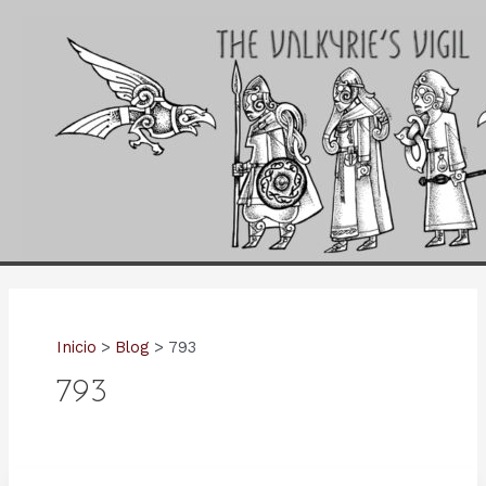
Ir
al
contenido
Inicio
Blog
793
793