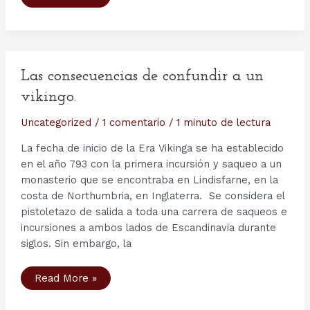
de
junio
del
793:
Lindisfarne
o
el
inicio
Las consecuencias de confundir a un
de
la
vikingo.
Era
Vikinga
Uncategorized
/
1 comentario
/
1 minuto de lectura
La fecha de inicio de la Era Vikinga se ha establecido
en el año 793 con la primera incursión y saqueo a un
monasterio que se encontraba en Lindisfarne, en la
costa de Northumbria, en Inglaterra. Se considera el
pistoletazo de salida a toda una carrera de saqueos e
incursiones a ambos lados de Escandinavia durante
siglos. Sin embargo, la
Las
Read More »
consecuencias
de
confundir