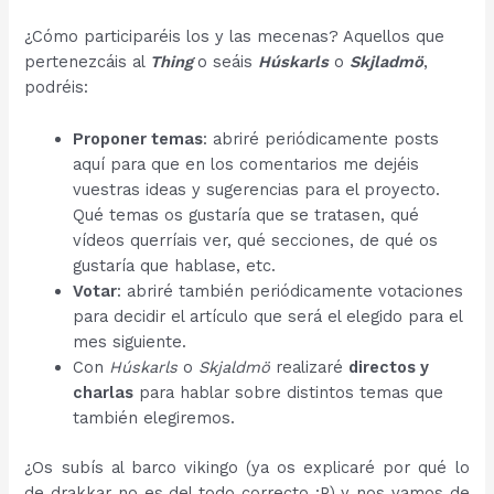
¿Cómo participaréis los y las mecenas? Aquellos que
pertenezcáis al
Thing
o seáis
Húskarls
o
Skjladmö
,
podréis:
Proponer temas
: abriré periódicamente posts
aquí para que en los comentarios me dejéis
vuestras ideas y sugerencias para el proyecto.
Qué temas os gustaría que se tratasen, qué
vídeos querríais ver, qué secciones, de qué os
gustaría que hablase, etc.
Votar
: abriré también periódicamente votaciones
para decidir el artículo que será el elegido para el
mes siguiente.
Con
Húskarls
o
Skjaldmö
realizaré
directos y
charlas
para hablar sobre distintos temas que
también elegiremos.
¿Os subís al barco vikingo (ya os explicaré por qué lo
de drakkar no es del todo correcto :P) y nos vamos de