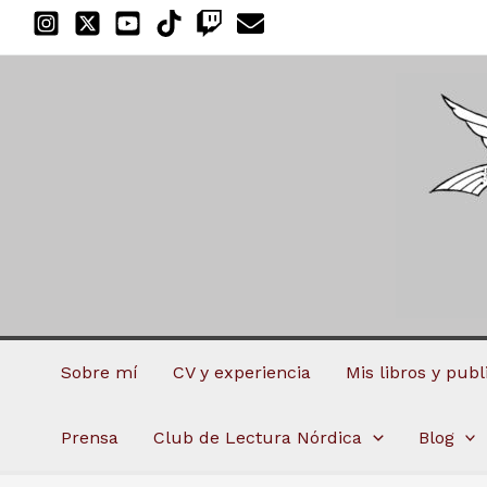
Ir
al
contenido
Sobre mí
CV y experiencia
Mis libros y pub
Prensa
Club de Lectura Nórdica
Blog