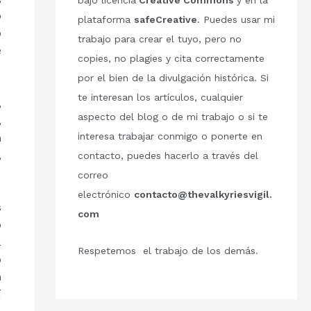
bajo licencia
Creative Commons
y en la
o
plataforma
safeCreative
. Puedes usar mi
o
trabajo para crear el tuyo, pero no
e
copies, no plagies y cita correctamente
por el bien de la divulgación histórica. Si
te interesan los artículos, cualquier
,
aspecto del blog o de mi trabajo o si te
,
interesa trabajar conmigo o ponerte en
n
,
contacto, puedes hacerlo a través del
correo
electrónico
contacto@thevalkyriesvigil.
s
com
o
a
Respetemos el trabajo de los demás.
o
n
í