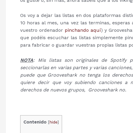
os guste o, sin más, ahora sabéis que a los viki
Os voy a dejar las listas en dos plataformas disti
10 horas al mes, una vez las terminas, esperas 
vuestro ordenador
pinchando aquí
) y Groovesha
que podéis escuchar las listas simplemente pin
para fabricar o guardar vuestras propias listas 
NOTA
: Mis listas son originales de Spotify
seccionarlas en varias partes y varias cancione
puede que Grooveshark no tenga los derechos 
quiere decir que voy subiendo canciones a 
derechos de nuevos grupos, Grooveshark no.
Contenido
[
hide
]