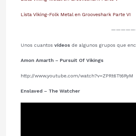
Lista Viking-Folk Metal en Grooveshark Parte VI
—————
Unos cuantos
vídeos
de algunos grupos que encon
Amon Amarth – Pursuit Of Vikings
http://www.youtube.com/watch?v=ZPRt6Tt6RyM
Enslaved – The Watcher