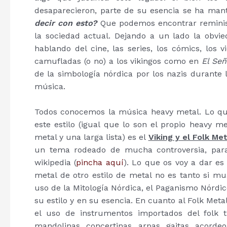
desaparecieron, parte de su esencia se ha mant
decir con esto?
Que podemos encontrar reminis
la sociedad actual. Dejando a un lado la obvied
hablando del cine, las series, los cómics, los v
camufladas (o no) a los vikingos como en
El Señ
de la simbología nórdica por los nazis durante l
música.
Todos conocemos la música heavy metal. Lo q
este estilo (igual que lo son el propio heavy me
metal y una larga lista) es el
Viking y el Folk Met
un tema rodeado de mucha controversia, para 
wikipedia (
pincha aquí
). Lo que os voy a dar es
metal de otro estilo de metal no es tanto si m
uso de la Mitología Nórdica, el Paganismo Nórdico
su estilo y en su esencia. En cuanto al Folk Meta
el uso de instrumentos importados del folk tra
mandolinas, concertinas, arpas, gaitas, acord