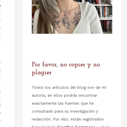
o
e
s
s
s
a
e
Por favor, no copies y no
k
plagies
s
a
Todos los artículos del blog son de mi
g
autoría, en ellos podrás encontrar
l
exactamente las fuentes que he
n
consultado para su investigación y
n
,
redacción. Por ello, están registrados
,