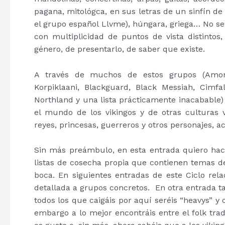
pagana, mitológca, en sus letras de un sinfín de 
el grupo español Llvme), húngara, griega… No s
con multiplicidad de puntos de vista distintos
género, de presentarlo, de saber que existe.
A través de muchos de estos grupos (Amon Am
Korpiklaani, Blackguard, Black Messiah, Cimfall
Northland y una lista prácticamente inacabable)
el mundo de los vikingos y de otras culturas ve
reyes, princesas, guerreros y otros personajes, a
Sin más preámbulo, en esta entrada quiero ha
listas de cosecha propia que contienen temas de 
boca. En siguientes entradas de este Ciclo rel
detallada a grupos concretos. En otra entrada 
todos los que caigáis por aquí seréis “heavys” y 
embargo a lo mejor encontráis entre el folk trad