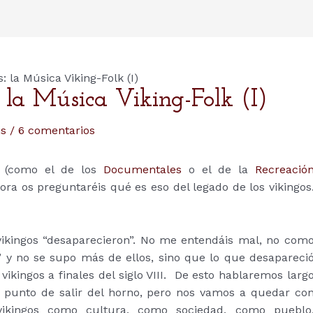
: la Música Viking-Folk (I)
: la Música Viking-Folk (I)
is
/
6 comentarios
(como el de los
Documentales
o el de la
Recreació
ra os preguntaréis qué es eso del legado de los vikingos
 vikingos “desaparecieron”. No me entendáis mal, no com
” y no se supo más de ellos, sino que lo que desapareci
vikingos a finales del siglo VIII. De esto hablaremos larg
 punto de salir del horno, pero nos vamos a quedar co
 vikingos como cultura, como sociedad, como pueblo