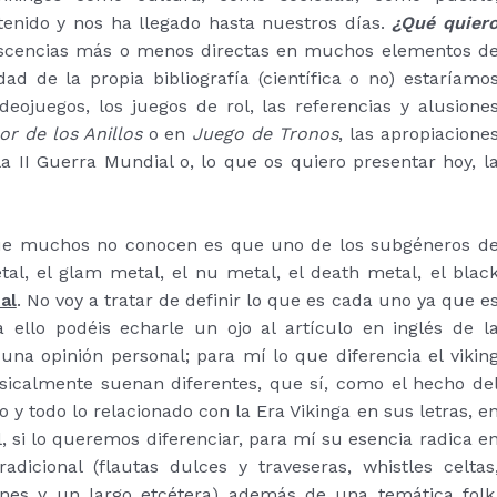
enido y nos ha llegado hasta nuestros días.
¿Qué quier
cencias más o menos directas en muchos elementos d
ad de la propia bibliografía (científica o no) estaríamo
ideojuegos, los juegos de rol, las referencias y alusione
or de los Anillos
o en
Juego de Tronos
, las apropiacione
a II Guerra Mundial o, lo que os quiero presentar hoy, l
ue muchos no conocen es que uno de los subgéneros d
tal, el glam metal, el nu metal, el death metal, el blac
al
. No voy a tratar de definir lo que es cada uno ya que e
ello podéis echarle un ojo al artículo en inglés de l
 una opinión personal; para mí lo que diferencia el vikin
usicalmente suenan diferentes, que sí, como el hecho de
 y todo lo relacionado con la Era Vikinga en sus letras, e
l, si lo queremos diferenciar, para mí su esencia radica e
dicional (flautas dulces y traveseras, whistles celtas
eones y un largo etcétera) además de una temática folk