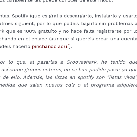
ngos también se les puede conocer de este modo.
ntas, Spotify (que es gratis descargarlo, instalarlo y usarl
almes siguient, por lo que podéis bajarlo sin problemas 
rk que es 100% gratuito y no hace falta registrarse por l
chando en el enlace (aunque si queréis crear una cuent
podeís hacerlo
pinchando aquí
).
 por lo que, al pasarlas a Grooveshark, he tenido qu
s, así como grupos enteros, no se han podido pasar ya qu
de ello.
Además, las listas en spotify son “listas vivas”
medida que salen nuevos cd’s o el programa adquier