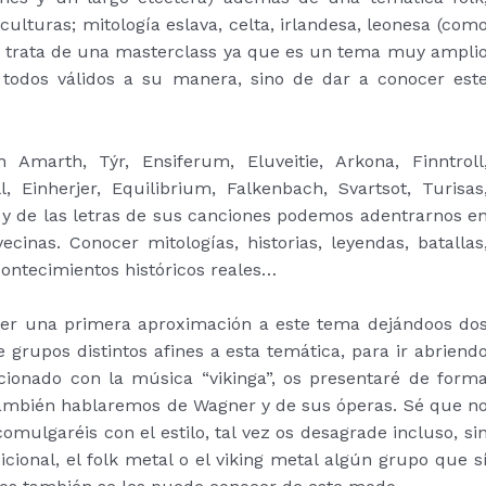
culturas; mitología eslava, celta, irlandesa, leonesa (com
e trata de una masterclass ya que es un tema muy ampli
, todos válidos a su manera, sino de dar a conocer est
arth, Týr, Ensiferum, Eluveitie, Arkona, Finntroll
, Einherjer, Equilibrium, Falkenbach, Svartsot, Turisas
 y de las letras de sus canciones podemos adentrarnos e
cinas. Conocer mitologías, historias, leyendas, batallas
contecimientos históricos reales…
cer una primera aproximación a este tema dejándoos do
grupos distintos afines a esta temática, para ir abriend
acionado con la música “vikinga”, os presentaré de form
también hablaremos de Wagner y de sus óperas. Sé que n
comulgaréis con el estilo, tal vez os desagrade incluso, si
icional, el folk metal o el viking metal algún grupo que s