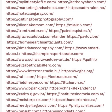
https://mylittlestylefile.com/
https://anthonysherin.com/
https://marketingandschools.com/
https://admiralen.no/
https://hotelcangaray.com/
https://caitlingilbertphotography.com/
https://silverlakemom.com/
https://mia365.com/
https://trenthunter.net/
https://paindespistes.fr/
https://graciecarlsbad.com/lander
https://pavlov.be/
https://homesearchsantaclarita.com/
https://simadancecompany.com/
https://www.smart-
biz.co.il/
https://championsportkarate.com/
https://www.schwarzwaelder-art.de/
https://quiff.it/
https://elizabethcaballero.com/
https://www.intertonstudio.hu/
https://wcgha.org/
https://rai-1.com/
https://lostruquis.com/
https://fieldherper.com/
https://tltchurch.ru/
https://www.bpahk.org/
https://chris-alexander.ca/
https://ssalto.rj.gov.br/
https://institutosincronia.com.ar/
https://meisterpixel.com/
https://thunderbirdcc.ca/
https://reedyvillegoods.com/
https://phillyachilles.com/
https://mnault.com/
https://simondietz.com/