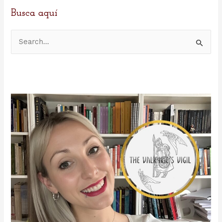
Busca aquí
B
u
s
c
a
r
p
o
r
: