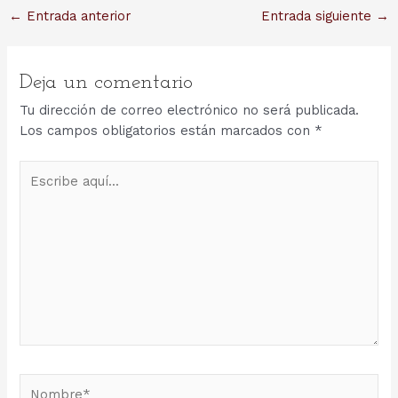
Navegación
←
Entrada anterior
Entrada siguiente
→
de
entradas
Deja un comentario
Tu dirección de correo electrónico no será publicada.
Los campos obligatorios están marcados con
*
Escribe
aquí...
Nombre*