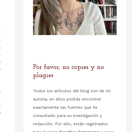
r
s
a
.
o
Por favor, no copies y no
o
plagies
s
Todos los artículos del blog son de mi
d
autoría, en ellos podrás encontrar
e
exactamente las fuentes que he
y
consultado para su investigación y
redacción. Por ello, están registrados