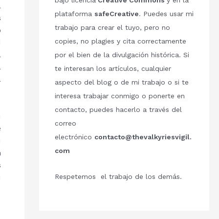
bajo licencia
Creative Commons
y en la
a
plataforma
safeCreative
. Puedes usar mi
s
trabajo para crear el tuyo, pero no
o
copies, no plagies y cita correctamente
d
a
por el bien de la divulgación histórica. Si
a
te interesan los artículos, cualquier
a
aspecto del blog o de mi trabajo o si te
interesa trabajar conmigo o ponerte en
contacto, puedes hacerlo a través del
u
correo
e
electrónico
contacto@thevalkyriesvigil.
u
com
n
s
Respetemos el trabajo de los demás.
u