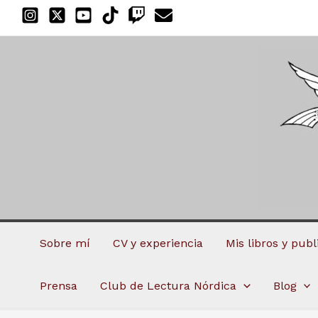
Ir
al
contenido
Sobre mí
CV y experiencia
Mis libros y pub
Prensa
Club de Lectura Nórdica
Blog