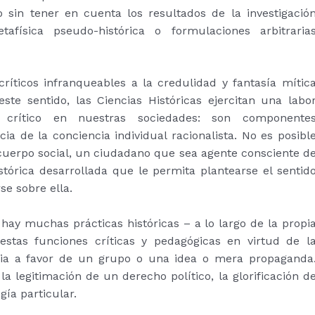
 sin tener en cuenta los resultados de la investigació
física pseudo-histórica o formulaciones arbitraria
ríticos infranqueables a la credulidad y fantasía mític
te sentido, las Ciencias Históricas ejercitan una labo
ro crítico en nuestras sociedades: son componente
cia de la conciencia individual racionalista. No es posibl
l cuerpo social, un ciudadano que sea agente consciente d
tórica desarrollada que le permita plantearse el sentid
se sobre ella.
 hay muchas prácticas históricas – a lo largo de la propi
estas funciones críticas y pedagógicas en virtud de l
oria a favor de un grupo o una idea o mera propaganda
a legitimación de un derecho político, la glorificación d
ía particular.