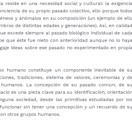
ta reside en una necesidad social y cultural: la exigenci
ciencia de su propio pasado colectivo, ello porque todo
éneos y anómalos en su composición (un ejemplo de ell
ros de distintas edades y generaciones). Así, en calida
ue excede siempre al pasado biológico individual de cad
be que éste fue nieto con anterioridad aunque no lo hay
agaje ideas sobre ese pasado no experimentado en propi
upo humano constituye un componente inevitable de s
ciones, tradiciones, sistema de valores, ceremonias y d
os humanos. La concepción de su pasado común, de s
cio es una pieza clave para su identificación, orientació
inguna sociedad, desde las primitivas estudiadas por lo
n funcionar sin tener una concepción y un recuerdo de s
 con otros grupos humanos.