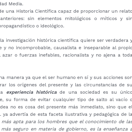
dad Media.
 una Historia Científica capaz de proporcionar un relat
anteriores: sin elementos mitológicos o míticos y si
propagandístico o ideológico.
 investigación histórica científica quiere ser verdadera 
nte y no incomprobable, causalista e inseparable al propi
zar o fuerzas inefables, racionalista y no ajena a tod
una manera ya que el ser humano en sí y sus acciones so
ar los orígenes del presente y las circunstancias de s
 La
experiencia histórica
de una sociedad es su únic
le, su forma de evitar cualquier tipo de salto al vacío 
 idea no es cosa del presente más inmediato, sino que e
.C. ya advertía de esta faceta ilustrativa y pedagógica de l
 más apta para los hombres que el conocimiento de la
io más seguro en materia de gobierno, es la enseñanza 