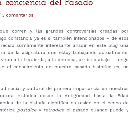
a conciencia del Pasado
/
3 comentarios
que corren y las grandes controversias creadas po
go constancia ya es si también intencionados – de eso
arecido súmamente interesante añadir en este blog un
ura de la asignatura que estoy trabajando actualmente
iran a la izquierda, a la derecha, arriba o abajo – teng
ue el conocimiento de nuestro pasado histórico es, n
dad social y cultural de primera importancia en nuestro
ratura histórica desde la Antigüedad hasta la Eda
tica de la historia científica no reside en el hecho d
istórica
postdice
y
retrodice
el pasado cuando puede 