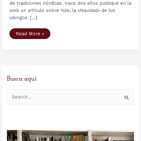
de tradiciones nórdicas. Hace dos años publiqué en la
web un artículo sobre Yule, la «Navidad» de los
vikingos. […]
Los
Read More »
13
jólasveinarnir
o
los
13
Santas
de
Islandia
Busca aquí
B
u
s
c
a
r
p