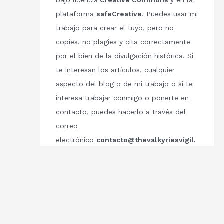
bajo licencia
Creative Commons
y en la
plataforma
safeCreative
. Puedes usar mi
trabajo para crear el tuyo, pero no
copies, no plagies y cita correctamente
por el bien de la divulgación histórica. Si
te interesan los artículos, cualquier
aspecto del blog o de mi trabajo o si te
interesa trabajar conmigo o ponerte en
contacto, puedes hacerlo a través del
correo
electrónico
contacto@thevalkyriesvigil.
com
Respetemos el trabajo de los demás.