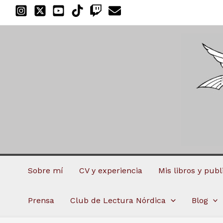
Ir
al
contenido
Sobre mí
CV y experiencia
Mis libros y pub
Prensa
Club de Lectura Nórdica
Blog