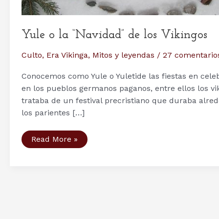
Yule o la “Navidad” de los Vikingos
Culto
,
Era Vikinga
,
Mitos y leyendas
/
27 comentario
Conocemos como Yule o Yuletide las fiestas en celebr
en los pueblos germanos paganos, entre ellos los vik
trataba de un festival precristiano que duraba alred
los parientes […]
Yule
Read More »
o
la
“Navidad”
de
los
Vikingos