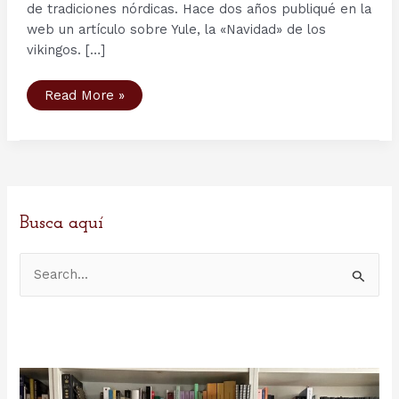
de tradiciones nórdicas. Hace dos años publiqué en la
web un artículo sobre Yule, la «Navidad» de los
vikingos. […]
Los
Read More »
13
jólasveinarnir
o
los
13
Santas
de
Islandia
Busca aquí
B
u
s
c
a
r
p