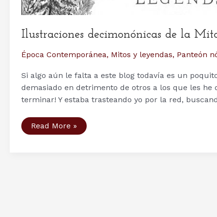
Ilustraciones decimonónicas de la Mit
Época Contemporánea
,
Mitos y leyendas
,
Panteón n
Si algo aún le falta a este blog todavía es un poqu
demasiado en detrimento de otros a los que les he 
terminar! Y estaba trasteando yo por la red, buscan
Ilustraciones
Read More »
decimonónicas
de
la
Mitología
Nórdica