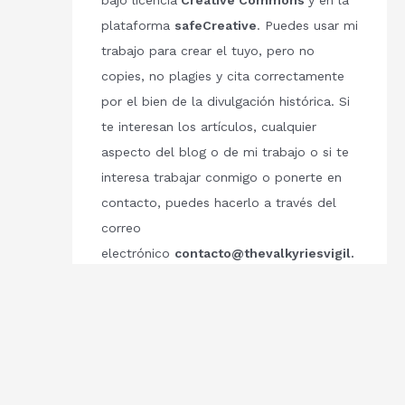
bajo licencia
Creative Commons
y en la
plataforma
safeCreative
. Puedes usar mi
trabajo para crear el tuyo, pero no
copies, no plagies y cita correctamente
por el bien de la divulgación histórica. Si
te interesan los artículos, cualquier
aspecto del blog o de mi trabajo o si te
interesa trabajar conmigo o ponerte en
contacto, puedes hacerlo a través del
correo
electrónico
contacto@thevalkyriesvigil.
com
Respetemos el trabajo de los demás.