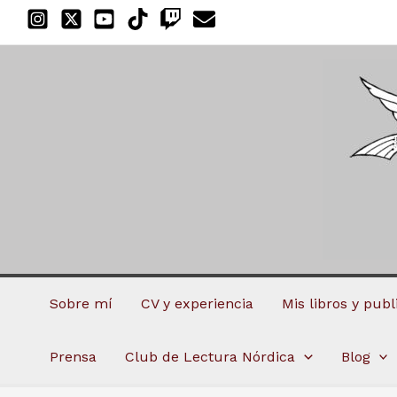
Ir
al
contenido
Sobre mí
CV y experiencia
Mis libros y pub
Prensa
Club de Lectura Nórdica
Blog