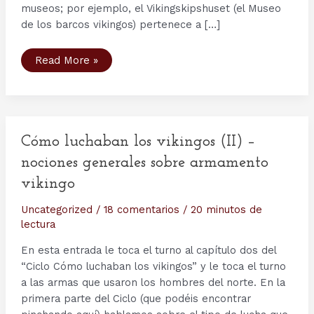
museos; por ejemplo, el Vikingskipshuset (el Museo
de los barcos vikingos) pertenece a […]
Arqueología:
Read More »
la
tumba
del
guerrero.
Los
hallazgos
de
Gjermundbu
Cómo luchaban los vikingos (II) –
nociones generales sobre armamento
vikingo
Uncategorized
/
18 comentarios
/
20 minutos de
lectura
En esta entrada le toca el turno al capítulo dos del
“Ciclo Cómo luchaban los vikingos” y le toca el turno
a las armas que usaron los hombres del norte. En la
primera parte del Ciclo (que podéis encontrar