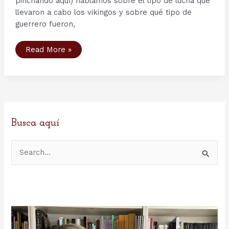
pinchando aquí) hablamos sobre el tipo de lucha que
llevaron a cabo los vikingos y sobre qué tipo de
guerrero fueron,
Cómo
Read More »
luchaban
los
vikingos
(II)
–
nociones
generales
sobre
armamento
vikingo
Busca aquí
B
u
s
c
a
r
p