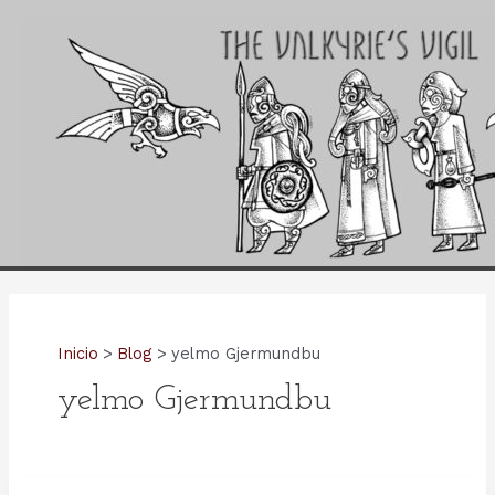
Ir
al
contenido
Inicio
Blog
yelmo Gjermundbu
yelmo Gjermundbu