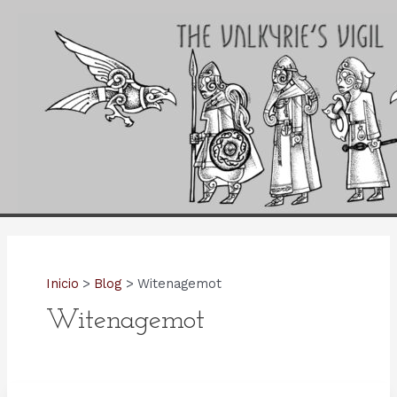
Ir
al
contenido
Inicio
Blog
Witenagemot
Witenagemot