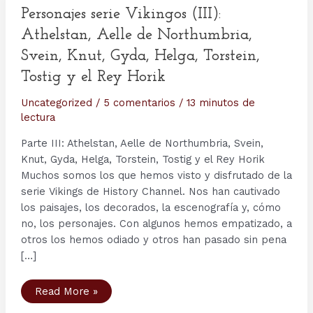
Personajes serie Vikingos (III):
Athelstan, Aelle de Northumbria,
Svein, Knut, Gyda, Helga, Torstein,
Tostig y el Rey Horik
Uncategorized
/
5 comentarios
/
13 minutos de
lectura
Parte III: Athelstan, Aelle de Northumbria, Svein,
Knut, Gyda, Helga, Torstein, Tostig y el Rey Horik
Muchos somos los que hemos visto y disfrutado de la
serie Vikings de History Channel. Nos han cautivado
los paisajes, los decorados, la escenografía y, cómo
no, los personajes. Con algunos hemos empatizado, a
otros los hemos odiado y otros han pasado sin pena
[…]
Personajes
Read More »
serie
Vikingos