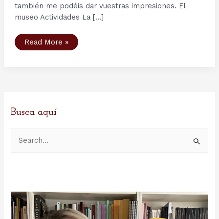
también me podéis dar vuestras impresiones. El
museo Actividades La […]
Vikingaliv:
Read More »
el
museo
vikingo
de
Estocolmo
Busca aquí
B
u
s
c
a
r
p