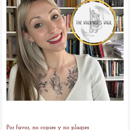
o
r
:
Por favor, no copies y no plagies