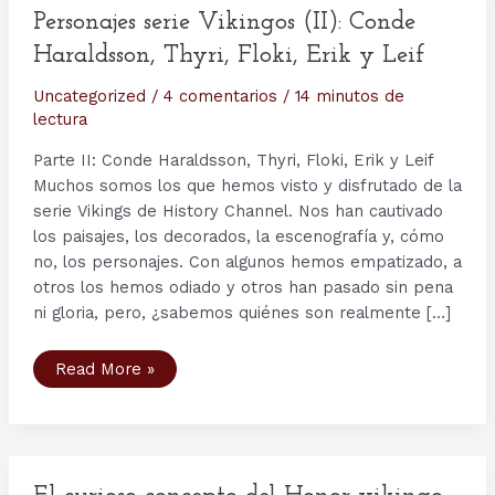
Personajes serie Vikingos (II): Conde
Haraldsson, Thyri, Floki, Erik y Leif
Uncategorized
/
4 comentarios
/
14 minutos de
lectura
Parte II: Conde Haraldsson, Thyri, Floki, Erik y Leif
Muchos somos los que hemos visto y disfrutado de la
serie Vikings de History Channel. Nos han cautivado
los paisajes, los decorados, la escenografía y, cómo
no, los personajes. Con algunos hemos empatizado, a
otros los hemos odiado y otros han pasado sin pena
ni gloria, pero, ¿sabemos quiénes son realmente […]
Personajes
Read More »
serie
Vikingos
(II):
Conde
Haraldsson,
Thyri,
Floki,
Erik