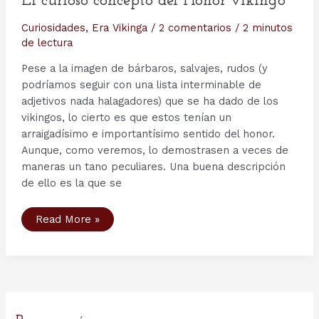
El curioso concepto del Honor vikingo
y
Leif
Curiosidades
,
Era Vikinga
/
2 comentarios
/
2 minutos
de lectura
Pese a la imagen de bárbaros, salvajes, rudos (y
podríamos seguir con una lista interminable de
adjetivos nada halagadores) que se ha dado de los
vikingos, lo cierto es que estos tenían un
arraigadísimo e importantísimo sentido del honor.
Aunque, como veremos, lo demostrasen a veces de
maneras un tano peculiares. Una buena descripción
de ello es la que se
El
Read More »
curioso
concepto
del
Honor
vikingo