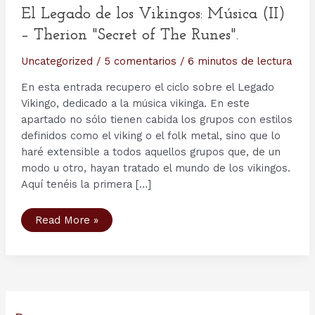
El Legado de los Vikingos: Música (II)
– Therion "Secret of The Runes".
Uncategorized
/
5 comentarios
/
6 minutos de lectura
En esta entrada recupero el ciclo sobre el Legado
Vikingo, dedicado a la música vikinga. En este
apartado no sólo tienen cabida los grupos con estilos
definidos como el viking o el folk metal, sino que lo
haré extensible a todos aquellos grupos que, de un
modo u otro, hayan tratado el mundo de los vikingos.
Aquí tenéis la primera […]
El
Read More »
Legado
de
los
Vikingos:
Música
(II)
–
Therion
"Secret