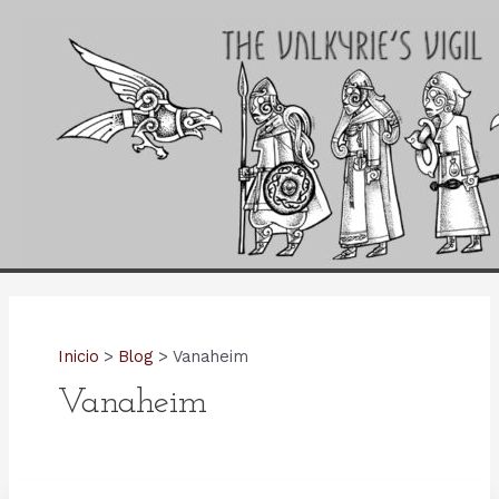
Ir
al
contenido
Inicio
Blog
Vanaheim
Vanaheim