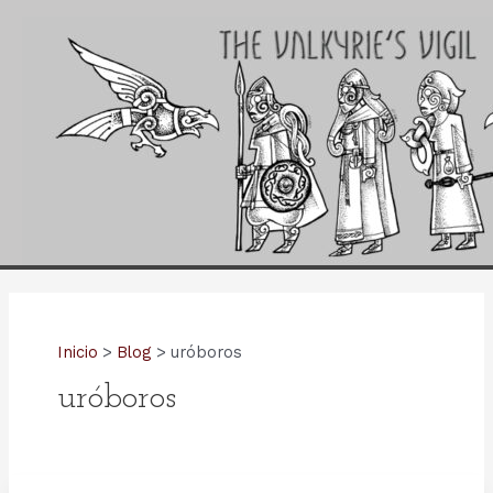
Ir
al
contenido
Inicio
Blog
uróboros
uróboros