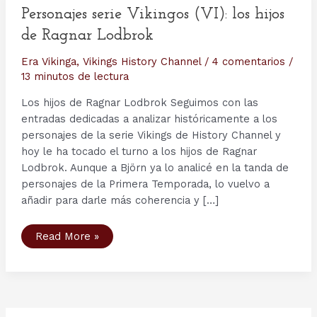
Personajes serie Vikingos (VI): los hijos
de Ragnar Lodbrok
Era Vikinga
,
Vikings History Channel
/
4 comentarios
/
13 minutos de lectura
Los hijos de Ragnar Lodbrok Seguimos con las
entradas dedicadas a analizar históricamente a los
personajes de la serie Vikings de History Channel y
hoy le ha tocado el turno a los hijos de Ragnar
Lodbrok. Aunque a Björn ya lo analicé en la tanda de
personajes de la Primera Temporada, lo vuelvo a
añadir para darle más coherencia y […]
Personajes
Read More »
serie
Vikingos
(VI):
los
hijos
de
Ragnar
Lodbrok