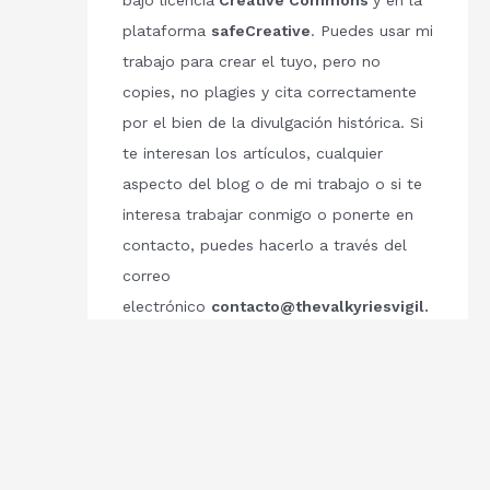
bajo licencia
Creative Commons
y en la
plataforma
safeCreative
. Puedes usar mi
trabajo para crear el tuyo, pero no
copies, no plagies y cita correctamente
por el bien de la divulgación histórica. Si
te interesan los artículos, cualquier
aspecto del blog o de mi trabajo o si te
interesa trabajar conmigo o ponerte en
contacto, puedes hacerlo a través del
correo
electrónico
contacto@thevalkyriesvigil.
com
Respetemos el trabajo de los demás.