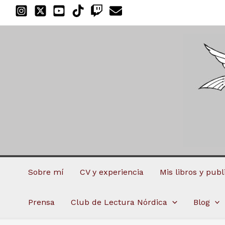
Ir
al
contenido
Sobre mí
CV y experiencia
Mis libros y pub
Prensa
Club de Lectura Nórdica
Blog