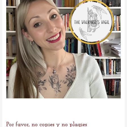
o
r
:
Por favor, no copies y no plagies