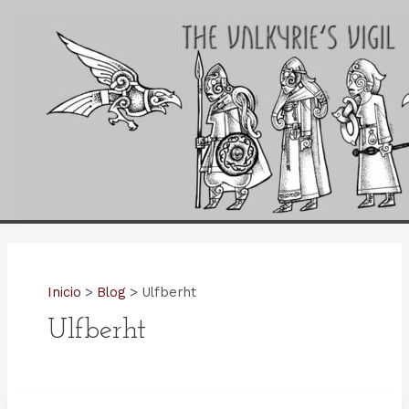
Ir
al
contenido
Inicio
Blog
Ulfberht
Ulfberht