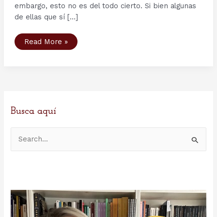
embargo, esto no es del todo cierto. Si bien algunas
de ellas que sí […]
Armamento
Read More »
vikingo:
las
espadas
Ulfberht
Busca aquí
B
u
s
c
a
r
p